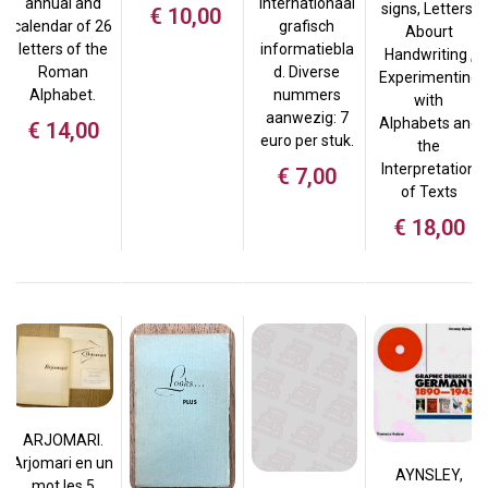
annual and
Internationaal
signs, Letters,
€
10,00
calendar of 26
grafisch
Abourt
letters of the
informatiebla
Handwriting ,
Roman
d. Diverse
Experimenting
Alphabet.
nummers
with
aanwezig: 7
Alphabets and
€
14,00
euro per stuk.
the
Interpretation
€
7,00
of Texts
€
18,00
ARJOMARI.
Arjomari en un
AYNSLEY,
mot les 5