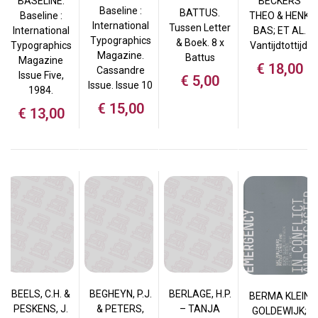
BASELINE.
BECKERS
Baseline :
BATTUS.
Baseline :
THEO & HENK
International
Tussen Letter
International
BAS; ET AL.
Typographics
& Boek. 8 x
Typographics
Vantijdtottijd.
Magazine.
Battus
Magazine
€
18,00
Cassandre
Issue Five,
€
5,00
Issue. Issue 10
1984.
€
15,00
€
13,00
BEELS, C.H. &
BEGHEYN, P.J.
BERLAGE, H.P.
BERMA KLEIN
PESKENS, J.
& PETERS,
– TANJA
GOLDEWIJK;