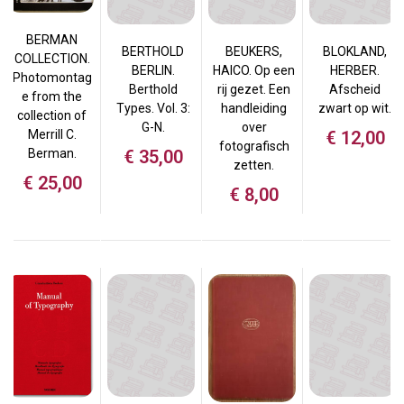
BERMAN
BERTHOLD
BEUKERS,
BLOKLAND,
COLLECTION.
BERLIN.
HAICO. Op een
HERBER.
Photomontag
Berthold
rij gezet. Een
Afscheid
e from the
Types. Vol. 3:
handleiding
zwart op wit.
collection of
G-N.
over
€
12,00
Merrill C.
fotografisch
€
35,00
Berman.
zetten.
€
25,00
€
8,00