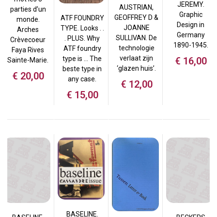
JEREMY.
AUSTRIAN,
parties d’un
Graphic
GEOFFREY D &
ATF FOUNDRY
monde.
Design in
JOANNE
TYPE. Looks . .
Arches
Germany
SULLIVAN. De
. PLUS. Why
Crèvecoeur
1890-1945.
technologie
ATF foundry
Faya Rives
verlaat zijn
type is … The
€
16,00
Sainte-Marie.
‘glazen huis’.
beste type in
€
20,00
any case.
€
12,00
€
15,00
BASELINE.