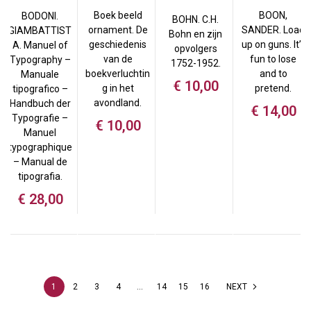
Boek beeld
BOON,
BODONI.
BOHN. C.H.
ornament. De
SANDER. Load
GIAMBATTIST
Bohn en zijn
geschiedenis
up on guns. It’s
A. Manuel of
opvolgers
van de
fun to lose
Typography –
1752-1952.
boekverluchtin
and to
Manuale
€
10,00
g in het
pretend.
tipografico –
avondland.
Handbuch der
€
14,00
Typografie –
€
10,00
Manuel
typographique
– Manual de
tipografia.
€
28,00
1
2
3
4
…
14
15
16
NEXT