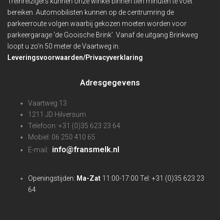
Treinreizigers kunnen onze winkel binnen
tien minuten te voet
bereiken. Automobilisten kunnen op de centrumring de
parkeerroute volgen waarbij gekozen moeten worden voor
parkeergarage ‘de Gooische Brink’. Vanaf de uitgang Brinkweg
loopt u zo’n 50 meter de Vaartweg in.
Leveringsvoorwaarden/Privacyverklaring
Adresgegevens
Vaartweg 13
1211 JD Hilversum
Telefoon: +31 (0)35 623 23 64
Mobiel: 06 250 410 65
info@fransmelk.nl
E-mail:
Openingstijden:
Ma-Zat
11:00-17:00 Tel: +31 (0)35 623 23
64