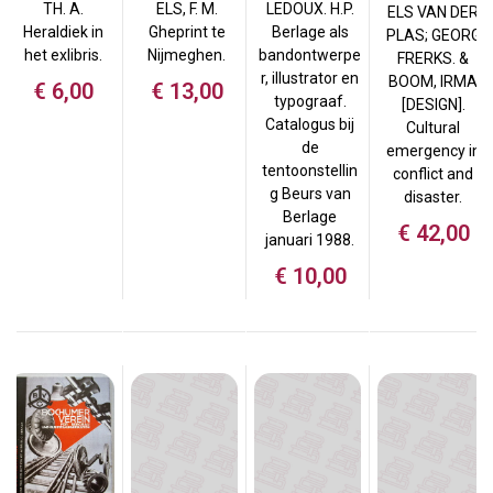
TH. A.
ELS, F. M.
LEDOUX. H.P.
ELS VAN DER
Heraldiek in
Gheprint te
Berlage als
PLAS; GEORG
het exlibris.
Nijmeghen.
bandontwerpe
FRERKS. &
r, illustrator en
BOOM, IRMA
€
6,00
€
13,00
typograaf.
[DESIGN].
Catalogus bij
Cultural
de
emergency in
tentoonstellin
conflict and
g Beurs van
disaster.
Berlage
€
42,00
januari 1988.
€
10,00