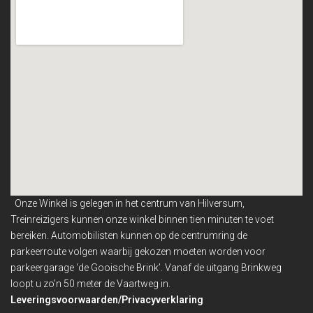
Onze Winkel is gelegen in het centrum van Hilversum,
Treinreizigers kunnen onze winkel binnen
tien minuten te voet
bereiken. Automobilisten kunnen op de centrumring de
parkeerroute volgen waarbij gekozen moeten worden voor
parkeergarage ‘de Gooische Brink’. Vanaf de uitgang Brinkweg
loopt u zo’n 50 meter de Vaartweg in.
Leveringsvoorwaarden/Privacyverklaring