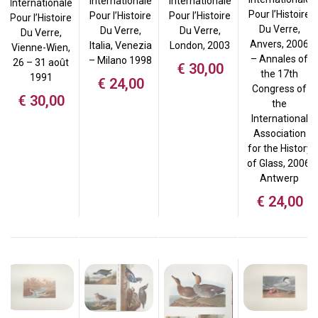
Internationale
Internationale
Internationale
Pour l’Histoire
Pour l’Histoire
Pour l’Histoire
Pour l’Histoire
Du Verre,
Du Verre,
Du Verre,
Du Verre,
Anvers, 2006
London, 2003
Italia, Venezia
Vienne-Wien,
– Annales of
– Milano 1998
26 – 31 août
€
30,00
the 17th
1991
€
24,00
Congress of
€
30,00
the
International
Association
for the History
of Glass, 2006,
Antwerp
€
24,00