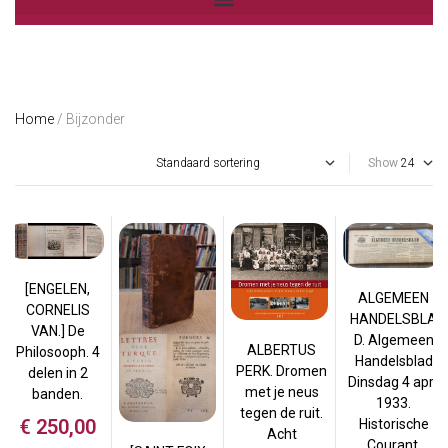
Home
/ Bijzonder
Show
[ENGELEN,
ALGEMEEN
CORNELIS
HANDELSBLA
VAN.] De
D. Algemeen
ALBERTUS
Philosooph. 4
Handelsblad
PERK. Dromen
delen in 2
Dinsdag 4 april
met je neus
banden.
1933.
tegen de ruit.
€
250,00
Historische
Acht
Courant.