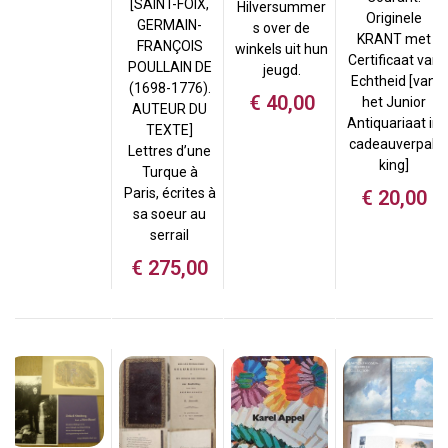
[SAINT-FOIX,
Hilversummer
Originele
GERMAIN-
s over de
KRANT met
FRANÇOIS
winkels uit hun
Certificaat van
POULLAIN DE
jeugd.
Echtheid [van
(1698-1776).
€
40,00
het Junior
AUTEUR DU
Antiquariaat in
TEXTE]
cadeauverpak
Lettres d’une
king]
Turque à
Paris, écrites à
€
20,00
sa soeur au
serrail
€
275,00