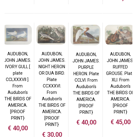
AUDUBON,
AUDUBON,
AUDUBON,
AUDUBON,
JOHN JAMES.
JOHN JAMES.
JOHN JAMES.
JOHN JAMES.
IVORY GULL [
NIGHT HERON
RUFFED
PURPLE
plate
OR DUA BIRD.
GROUSE. Plate
HERON. Plate
CCLXXXVII ].
Plate
XLI. From
CCLVI. From
From
CCXXXVI.
Audubon’s
Audubon’s
Audubon’s
From
THE BIRDS OF
THE BIRDS OF
THE BIRDS OF
Audubon’s
AMERICA.
AMERICA.
AMERICA.
THE BIRDS OF
[PROOF
[PROOF
[PROOF
AMERICA.
PRINT}
PRINT}
PRINT}
[PROOF
€
45,00
€
40,00
PRINT}
€
40,00
€
30,00