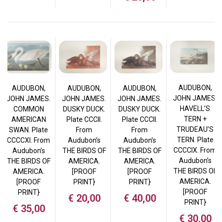
AUDUBON,
AUDUBON,
AUDUBON,
AUDUBON,
JOHN JAMES.
JOHN JAMES.
JOHN JAMES.
JOHN JAMES.
HAVELL’S
COMMON
DUSKY DUCK.
DUSKY DUCK.
TERN +
AMERICAN
Plate CCCII.
Plate CCCII.
TRUDEAU’S
SWAN. Plate
From
From
TERN. Plate
CCCCXI. From
Audubon’s
Audubon’s
CCCCIX. From
Audubon’s
THE BIRDS OF
THE BIRDS OF
Audubon’s
THE BIRDS OF
AMERICA.
AMERICA.
THE BIRDS OF
AMERICA.
[PROOF
[PROOF
AMERICA.
[PROOF
PRINT}
PRINT}
[PROOF
PRINT}
€
20,00
€
40,00
PRINT}
€
35,00
€
30,00