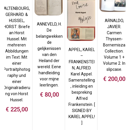
ALTENBOURG,
GERHARD. &
HUSSEL,
ARNALDO,
ANNEVELD, H.
HORST: Briefe
JAVIER.
De
an Horst
Carmen
belangwekken
Hussel. Mit
Thyssen-
de
mehreren
Bornemisza
gelijkenissen
APPEL, KAREL
Abbildungen
Collection.
van den
–
im Text. Mit
Volume 1 +
Heiland der
FRANKENSTEI
einer
Volume 2. In
wereld. Eene
N, ALFRED.
Portraitphotog
slipcase.
handleiding
Karel Appel.
raphy und
€
200,00
voor mijne
Samenstelling
einer
leerlingen.
, inleiding en
Originalradieru
bespreking
€
80,00
ng von Horst
Alfred
Hussel.
Frankenstein. [
€
225,00
SIGNED BY
KAREL APPEL!
]