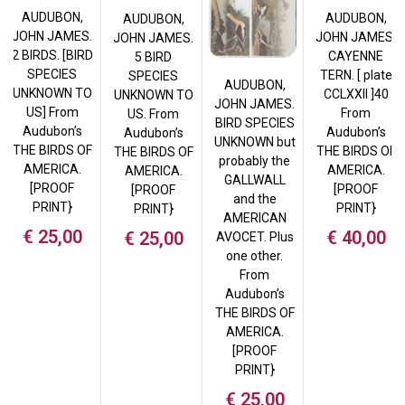
AUDUBON,
AUDUBON,
AUDUBON,
JOHN JAMES.
JOHN JAMES.
JOHN JAMES.
2 BIRDS. [BIRD
CAYENNE
5 BIRD
SPECIES
TERN. [ plate
SPECIES
AUDUBON,
UNKNOWN TO
CCLXXII ]40
UNKNOWN TO
JOHN JAMES.
US] From
From
US. From
BIRD SPECIES
Audubon’s
Audubon’s
Audubon’s
UNKNOWN but
THE BIRDS OF
THE BIRDS OF
THE BIRDS OF
probably the
AMERICA.
AMERICA.
AMERICA.
GALLWALL
[PROOF
[PROOF
[PROOF
and the
PRINT}
PRINT}
PRINT}
AMERICAN
€
25,00
€
40,00
€
25,00
AVOCET. Plus
one other.
From
Audubon’s
THE BIRDS OF
AMERICA.
[PROOF
PRINT}
€
25,00