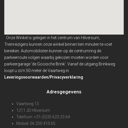
Onze Winkel is gelegen in het centrum van Hilversum,
Treinreizigers kunnen onze winkel binnen
tien minuten te voet
bereiken. Automobilisten kunnen op de centrumring de
parkeerroute volgen waarbij gekozen moeten worden voor
parkeergarage ‘de Gooische Brink’. Vanaf de uitgang Brinkweg
loopt u zo’n 50 meter de Vaartweg in.
Leveringsvoorwaarden/Privacyverklaring
Adresgegevens
Vaartweg 13
1211 JD Hilversum
Telefoon: +31 (0)35 623 23 64
Mobiel: 06 250 410 65