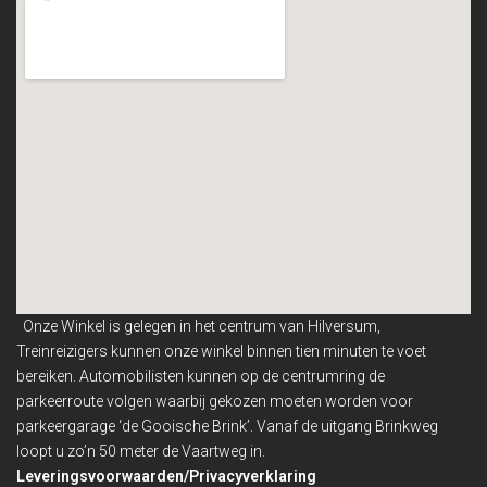
Onze Winkel is gelegen in het centrum van Hilversum,
Treinreizigers kunnen onze winkel binnen
tien minuten te voet
bereiken. Automobilisten kunnen op de centrumring de
parkeerroute volgen waarbij gekozen moeten worden voor
parkeergarage ‘de Gooische Brink’. Vanaf de uitgang Brinkweg
loopt u zo’n 50 meter de Vaartweg in.
Leveringsvoorwaarden/Privacyverklaring