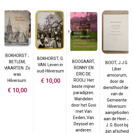
BOKHORST ;
BOKHORST, G.
BOOGAART,
BETLEM,
BOOT, J.J.G.
VAN. Leven in
RONNY EN
MAARTEN. Zo
Liber
oud-Hilversum
ERIC DE
was
amicorum;
€
10,00
ROOIJ. Het
Hilversum.
door de
beste mijner
diensthoofden
€
10,00
paradijzen.
van de
Wandelen
Gemeente
door het Gooi
Hilversum
met Van
aangeboden
Eeden, Van
aan de Heer J.
Deyssel en
J. G. Boot bij
anderen.
zijn afscheid