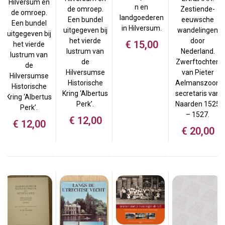
Hilversum en
n en
de omroep.
Zestiende-
de omroep.
landgoederen
Een bundel
eeuwsche
Een bundel
in Hilversum.
uitgegeven bij
wandelingen
uitgegeven bij
het vierde
door
€
15,00
het vierde
lustrum van
Nederland.
lustrum van
de
Zwerftochten
de
Hilversumse
van Pieter
Hilversumse
Historische
Aelmanszoon
Historische
Kring ‘Albertus
secretaris van
Kring ‘Albertus
Perk’.
Naarden 1525
Perk’.
– 1527.
€
12,00
€
12,00
€
20,00