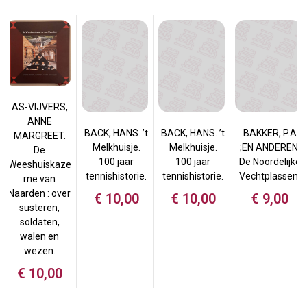
AS-VIJVERS,
ANNE
BACK, HANS. ’t
BACK, HANS. ’t
BAKKER, P.A
MARGREET.
Melkhuisje.
Melkhuisje.
;EN ANDEREN.
De
100 jaar
100 jaar
De Noordelijke
Weeshuiskaze
tennishistorie.
tennishistorie.
Vechtplassen.
rne van
Naarden : over
€
10,00
€
10,00
€
9,00
susteren,
soldaten,
walen en
wezen.
€
10,00