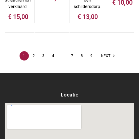
straatnamen
een
€
10,00
verklaard.
schildersdorp.
€
15,00
€
13,00
1
2
3
4
…
7
8
9
NEXT
Locatie