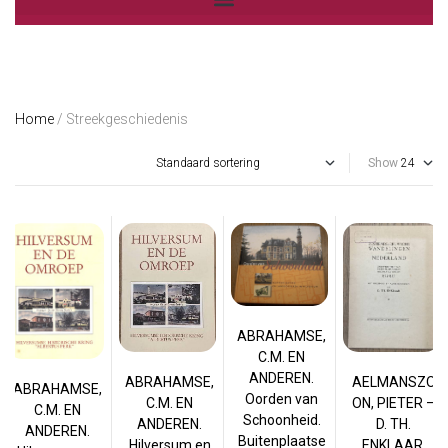
Home
/ Streekgeschiedenis
Show
ABRAHAMSE,
C.M. EN
ANDEREN.
ABRAHAMSE,
AELMANSZO
ABRAHAMSE,
Oorden van
C.M. EN
ON, PIETER –
C.M. EN
Schoonheid.
ANDEREN.
D. TH.
ANDEREN.
Buitenplaatse
Hilversum en
ENKLAAR.