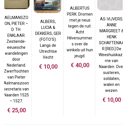
ALBERTUS
PERK. Dromen
AELMANSZO
AS-VIJVERS,
met je neus
ALBERS,
ON, PIETER –
ANNE
tegen de ruit.
LUCIA &
D. TH.
MARGREET &
Acht
DEKKERS, GER
ENKLAAR.
HENK
Hilversummer
(FOTO’S).
Zestiende-
SCHAFTENAA
s over de
Langs de
eeuwsche
R [RED.] De
winkels uit hun
Utrechtse
wandelingen
Weeshuiskaze
jeugd.
Vecht
door
rne van
€
40,00
Nederland.
€
10,00
Naarden. Over
Zwerftochten
susteren,
van Pieter
soldaten,
Aelmanszoon
walen en
secretaris van
wezen.
Naarden 1525
€
10,00
– 1527.
€
25,00