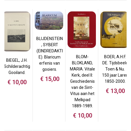
BLIJDENSTEIN
, SYBERT
(EINDREDAKTI
BOER, A.H.F.
BLOM-
E). Blaricum
BIEGEL, J.H.
DE. Tijdsbeeld
BLOKLAND,
erfenis van
Schilderachtig
Toen & Nu.
MARIA. Vitale
gooiers.
Gooiland.
150 jaar Laren
Kerk, deel II:
€
15,00
€
10,00
1850-2000.
Geschiedenis
van de Sint-
€
13,00
Vitus aan het
Melkpad
1889-1989.
€
10,00