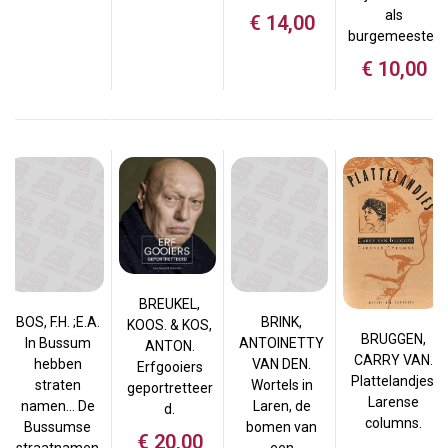
als
€
14,00
burgemeester
€
10,00
BREUKEL,
BOS, F.H. ;E.A.
BRINK,
KOOS. & KOS,
BRUGGEN,
In Bussum
ANTOINETTY
ANTON.
CARRY VAN.
hebben
VAN DEN.
Erfgooiers
Plattelandjes.
straten
Wortels in
geportretteer
Larense
namen… De
Laren, de
d.
columns.
Bussumse
bomen van
€
20,00