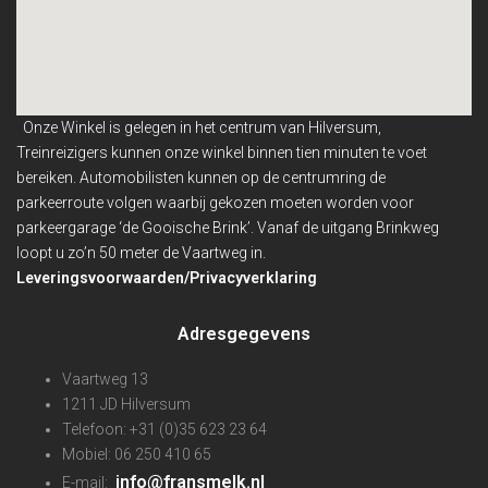
Onze Winkel is gelegen in het centrum van Hilversum,
Treinreizigers kunnen onze winkel binnen
tien minuten te voet
bereiken. Automobilisten kunnen op de centrumring de
parkeerroute volgen waarbij gekozen moeten worden voor
parkeergarage ‘de Gooische Brink’. Vanaf de uitgang Brinkweg
loopt u zo’n 50 meter de Vaartweg in.
Leveringsvoorwaarden/Privacyverklaring
Adresgegevens
Vaartweg 13
1211 JD Hilversum
Telefoon: +31 (0)35 623 23 64
Mobiel: 06 250 410 65
info@fransmelk.nl
E-mail: