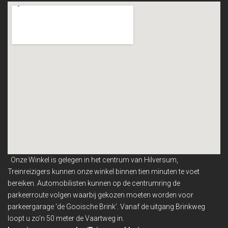
Onze Winkel is gelegen in het centrum van Hilversum,
Treinreizigers kunnen onze winkel binnen
tien minuten te voet
bereiken. Automobilisten kunnen op de centrumring de
parkeerroute volgen waarbij gekozen moeten worden voor
parkeergarage ‘de Gooische Brink’. Vanaf de uitgang Brinkweg
loopt u zo’n 50 meter de Vaartweg in.