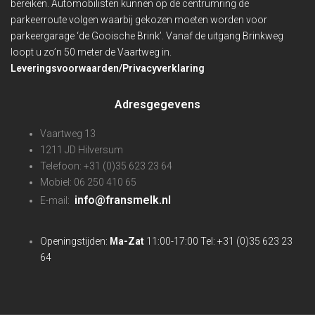
bereiken. Automobilisten kunnen op de centrumring de
parkeerroute volgen waarbij gekozen moeten worden voor
parkeergarage ‘de Gooische Brink’. Vanaf de uitgang Brinkweg
loopt u zo’n 50 meter de Vaartweg in.
Leveringsvoorwaarden/Privacyverklaring
Adresgegevens
Vaartweg 13
1211 JD Hilversum
Telefoon: +31 (0)35 623 23 64
Mobiel: 06 250 410 65
info@fransmelk.nl
E-mail:
Openingstijden:
Ma-Zat
11:00-17:00 Tel: +31 (0)35 623 23
64