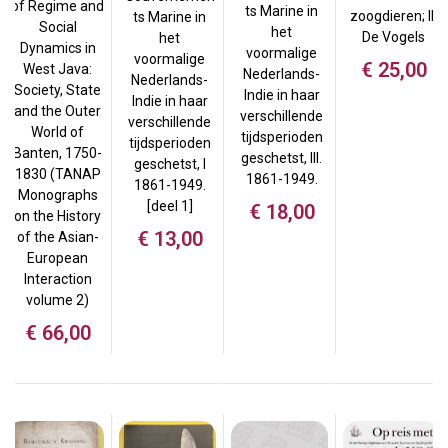
of Regime and
ts Marine in
zoogdieren; II:
ts Marine in
Social
het
De Vogels
het
Dynamics in
voormalige
voormalige
€
25,00
West Java:
Nederlands-
Nederlands-
Society, State
Indie in haar
Indie in haar
and the Outer
verschillende
verschillende
World of
tijdsperioden
tijdsperioden
Banten, 1750-
geschetst, III.
geschetst, I
1830 (TANAP
1861-1949.
1861-1949.
Monographs
[deel 1]
€
18,00
on the History
€
13,00
of the Asian-
European
Interaction
volume 2)
€
66,00