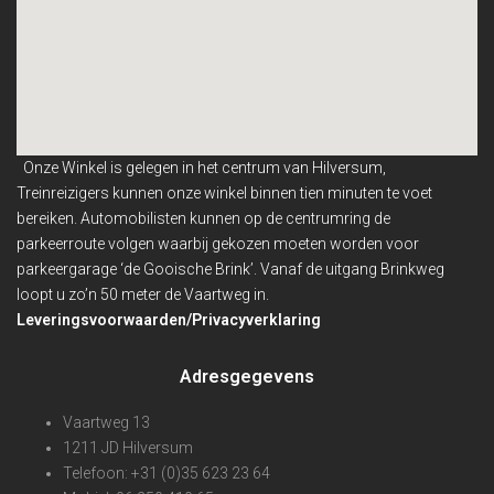
Onze Winkel is gelegen in het centrum van Hilversum,
Treinreizigers kunnen onze winkel binnen
tien minuten te voet
bereiken. Automobilisten kunnen op de centrumring de
parkeerroute volgen waarbij gekozen moeten worden voor
parkeergarage ‘de Gooische Brink’. Vanaf de uitgang Brinkweg
loopt u zo’n 50 meter de Vaartweg in.
Leveringsvoorwaarden/Privacyverklaring
Adresgegevens
Vaartweg 13
1211 JD Hilversum
Telefoon: +31 (0)35 623 23 64