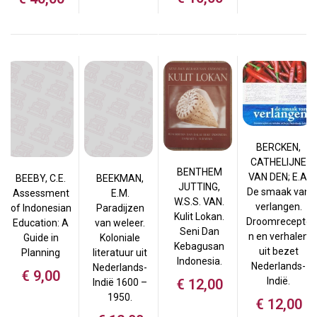
BERCKEN,
CATHELIJNE
BENTHEM
VAN DEN; E.A.
BEEBY, C.E.
BEEKMAN,
JUTTING,
De smaak van
Assessment
E.M.
W.S.S. VAN.
verlangen.
of Indonesian
Paradijzen
Kulit Lokan.
Droomrecepte
Education: A
van weleer.
Seni Dan
n en verhalen
Guide in
Koloniale
Kebagusan
uit bezet
Planning
literatuur uit
Indonesia.
Nederlands-
Nederlands-
€
9,00
Indië.
€
12,00
Indië 1600 –
1950.
€
12,00