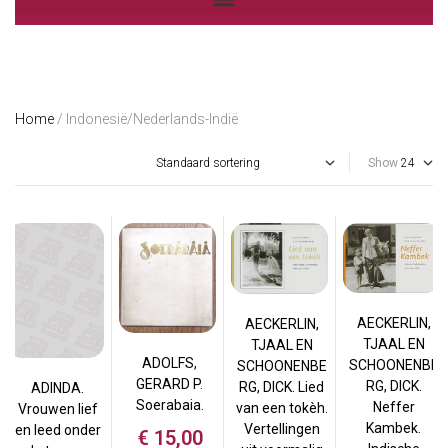
Home
/ Indonesië/Nederlands-Indië
Show
AECKERLIN,
AECKERLIN,
TJAAL EN
TJAAL EN
ADOLFS,
SCHOONENBE
SCHOONENBE
GERARD P.
RG, DICK.
RG, DICK. Lied
ADINDA.
Soerabaia.
Neffer
van een tokèh.
Vrouwen lief
Kambek.
Vertellingen
en leed onder
€
15,00