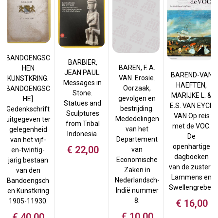
BANDOENGSC
BARBIER,
BAREN, F. A.
HEN
JEAN PAUL.
BAREND-VAN
VAN. Erosie.
KUNSTKRING.
Messages in
HAEFTEN,
Oorzaak,
BANDOENGSC
Stone.
MARIJKE L. &
gevolgen en
HE]
Statues and
E.S. VAN EYCK
bestrijding.
Gedenkschrift
Sculptures
VAN Op reis
Mededelingen
uitgegeven ter
from Tribal
met de VOC.
van het
gelegenheid
Indonesia.
De
Departement
van het vijf-
openhartige
€
22,00
van
en-twintig-
dagboeken
Economische
jarig bestaan
van de zusters
Zaken in
van den
Lammens en
Nederlandsch-
Bandoengsch
Swellengrebel.
Indië nummer
en Kunstkring
8.
1905-11930.
€
16,00
€
10,00
€
40,00