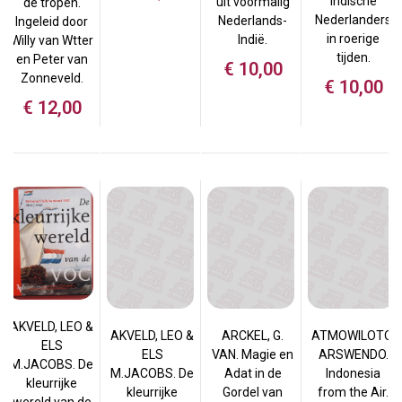
Indische
uit voormalig
de tropen.
Nederlanders
Nederlands-
Ingeleid door
in roerige
Indië.
Willy van Wtter
tijden.
en Peter van
€
10,00
Zonneveld.
€
10,00
€
12,00
AKVELD, LEO &
AKVELD, LEO &
ARCKEL, G.
ATMOWILOTO,
ELS
ELS
VAN. Magie en
ARSWENDO.
M.JACOBS. De
M.JACOBS. De
Adat in de
Indonesia
kleurrijke
kleurrijke
Gordel van
from the Air.