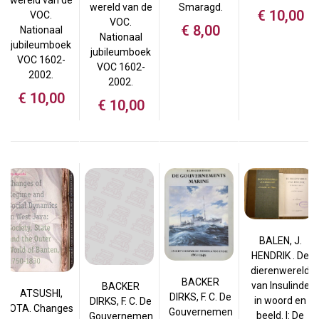
wereld van de
wereld van de
Smaragd.
€
10,00
VOC.
VOC.
€
8,00
Nationaal
Nationaal
jubileumboek
jubileumboek
VOC 1602-
VOC 1602-
2002.
2002.
€
10,00
€
10,00
BALEN, J.
HENDRIK . De
dierenwereld
BACKER
van Insulinde
BACKER
ATSUSHI,
DIRKS, F. C. De
in woord en
DIRKS, F. C. De
OTA. Changes
Gouvernemen
beeld. I: De
Gouvernemen