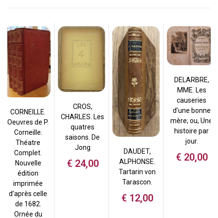
DELARBRE,
MME. Les
causeries
CROS,
d’une bonne
CORNEILLE.
CHARLES. Les
mère; ou, Une
Oeuvres de P.
quatres
histoire par
Corneille.
saisons. De
jour.
Théatre
Jong
DAUDET,
Complet.
€
20,00
ALPHONSE.
€
24,00
Nouvelle
Tartarin von
édition
Tarascon.
imprimée
d’après celle
€
12,00
de 1682.
Ornée du