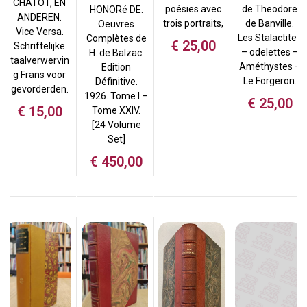
CHATOT, EN
poésies avec
de Theodore
HONORé DE.
ANDEREN.
trois portraits,
de Banville.
Oeuvres
Vice Versa.
Les Stalactites
Complètes de
€
25,00
Schriftelijke
– odelettes –
H. de Balzac.
taalverwervin
Améthystes –
Ëdition
g Frans voor
Le Forgeron.
Définitive.
gevorderden.
1926. Tome I –
€
25,00
€
15,00
Tome XXIV.
[24 Volume
Set]
€
450,00