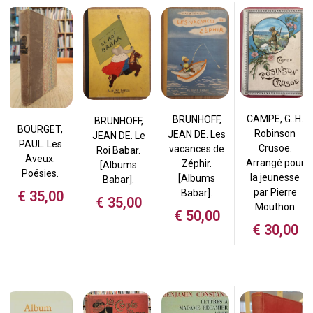
CAMPE, G..H.
BRUNHOFF,
BRUNHOFF,
BOURGET,
Robinson
JEAN DE. Les
JEAN DE. Le
PAUL. Les
Crusoe.
vacances de
Roi Babar.
Aveux.
Arrangé pour
Zéphir.
[Albums
Poésies.
la jeunesse
[Albums
Babar].
par Pierre
Babar].
€
35,00
€
35,00
Mouthon
€
50,00
€
30,00