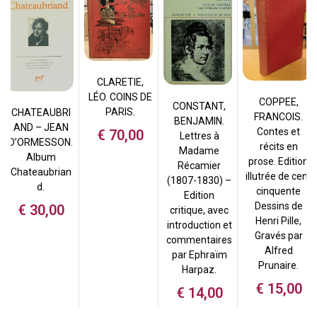
CLARETIE,
LÉO. COINS DE
COPPEE,
CONSTANT,
PARIS.
CHATEAUBRI
FRANCOIS.
BENJAMIN.
AND – JEAN
Contes et
€
70,00
Lettres à
D’ORMESSON.
récits en
Madame
Album
prose. Edition
Récamier
Chateaubrian
illutrée de cent
(1807-1830) –
d.
cinquente
Edition
Dessins de
€
30,00
critique, avec
Henri Pille,
introduction et
Gravés par
commentaires
Alfred
par Ephraïm
Prunaire.
Harpaz.
€
15,00
€
14,00