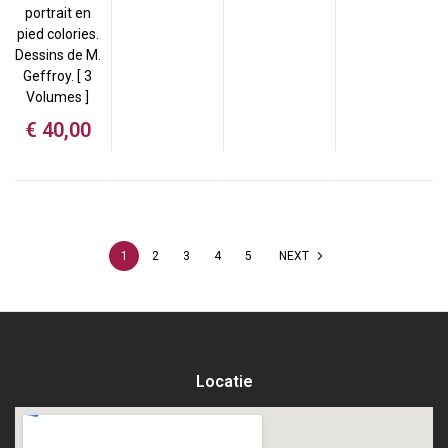
portrait en
pied colories.
Dessins de M.
Geffroy. [ 3
Volumes ]
€
40,00
1
2
3
4
5
NEXT
Locatie