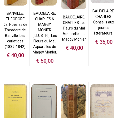
BAUDELAIRE,
BANVILLE,
BAUDELAIRE,
CHARLES.
BAUDELAIRE,
THEODORE
CHARLES &
Conseils aux
CHARLES Les
DE. Poesies de
MAGGY
jeunes
Fleurs du Mal.
Theodore de
MONIER
littérateurs.
Aquarelles de
Banville. Les
[ILLUSTR.]. Les
Maggy Monier.
€
35,00
cariatides
Fleurs du Mal.
(1839-1842)
Aquarelles de
€
40,00
Maggy Monier.
€
40,00
€
50,00