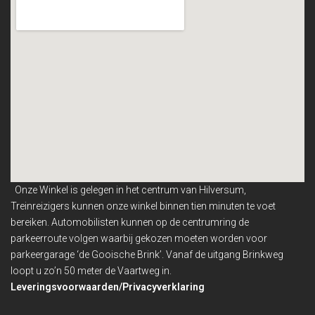
Onze Winkel is gelegen in het centrum van Hilversum,
Treinreizigers kunnen onze winkel binnen
tien minuten te voet
bereiken. Automobilisten kunnen op de centrumring de
parkeerroute volgen waarbij gekozen moeten worden voor
parkeergarage ‘de Gooische Brink’. Vanaf de uitgang Brinkweg
loopt u zo’n 50 meter de Vaartweg in.
Leveringsvoorwaarden/Privacyverklaring