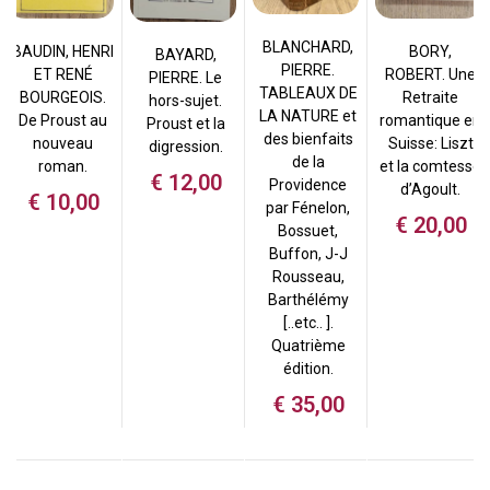
BLANCHARD,
BAUDIN, HENRI
BORY,
BAYARD,
PIERRE.
ET RENÉ
ROBERT. Une
PIERRE. Le
TABLEAUX DE
BOURGEOIS.
Retraite
hors-sujet.
LA NATURE et
De Proust au
romantique en
Proust et la
des bienfaits
nouveau
Suisse: Liszt
digression.
de la
roman.
et la comtesse
€
12,00
Providence
d’Agoult.
€
10,00
par Fénelon,
€
20,00
Bossuet,
Buffon, J-J
Rousseau,
Barthélémy
[..etc.. ].
Quatrième
édition.
€
35,00