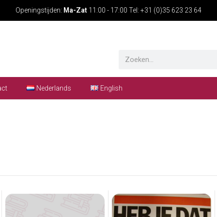
Openingstijden:
Ma-Zat
11:00 - 17:00 Tel: +31 (0)35 623 23 64
act
Nederlands
English