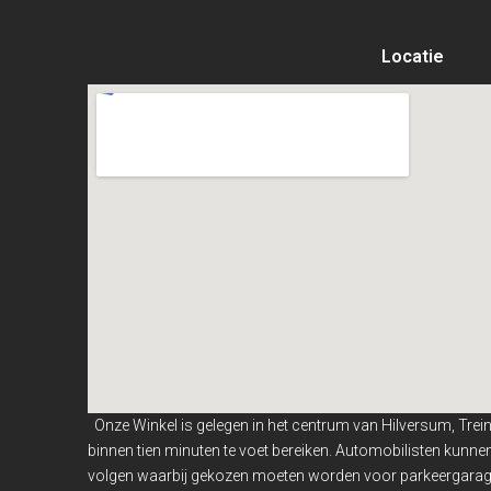
Locatie
Onze Winkel is gelegen in het centrum van Hilversum, Trei
binnen
tien minuten te voet bereiken. Automobilisten kunn
volgen waarbij gekozen moeten worden voor parkeergarage