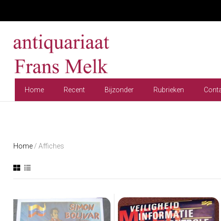
Home
Recent
Bijzonder
Rubrieken
Cont
Home
/ Affiches