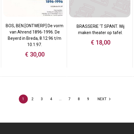
BOS, BEN.[ONTWERP] De vorm
BRASSERIE ‘T SPANT. Wij
van Ahrend 1896-1996. De
maken theater op tafel.
Beyerd in Breda, 8.12.96 t/m
€
18,00
10.1.97.
€
30,00
1
2
3
4
…
7
8
9
NEXT