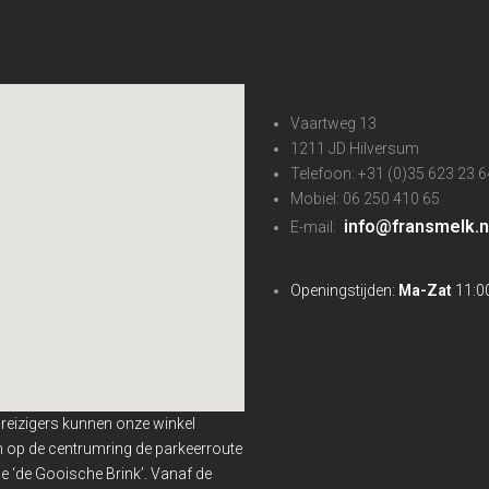
Vaartweg 13
1211 JD Hilversum
Telefoon: +31 (0)35 623 23 6
Mobiel: 06 250 410 65
info@fransmelk.n
E-mail:
Openingstijden:
Ma-Zat
11:00
nreizigers kunnen onze winkel
en op de centrumring de parkeerroute
 ‘de Gooische Brink’. Vanaf de