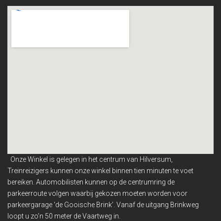
Onze Winkel is gelegen in het centrum van Hilversum,
Treinreizigers kunnen onze winkel binnen
tien minuten te voet
bereiken. Automobilisten kunnen op de centrumring de
parkeerroute volgen waarbij gekozen moeten worden voor
parkeergarage ‘de Gooische Brink’. Vanaf de uitgang Brinkweg
loopt u zo’n 50 meter de Vaartweg in.