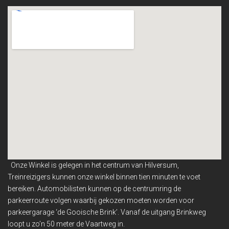
Onze Winkel is gelegen in het centrum van Hilversum,
Treinreizigers kunnen onze winkel binnen
tien minuten te voet
bereiken. Automobilisten kunnen op de centrumring de
parkeerroute volgen waarbij gekozen moeten worden voor
parkeergarage ‘de Gooische Brink’. Vanaf de uitgang Brinkweg
loopt u zo’n 50 meter de Vaartweg in.