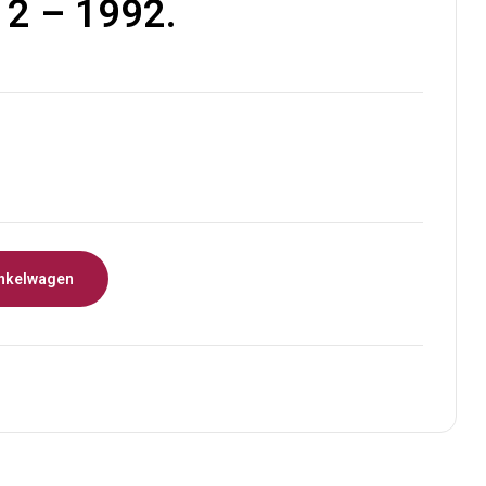
12 – 1992.
€
10,00
nkelwagen