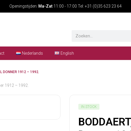
Openingstijden:
Ma-Zat
11:00 - 17:00 Tel: +31 (0)35 623 23 64
act
Nederlands
English
L DONNER 1912 – 1992.
er 1912 – 1992.
IN STOCK
BODDAERT,