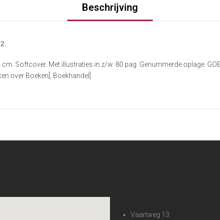
Beschrijving
2.
 cm. Softcover. Met illustraties in z/w. 80 pag. Genummerde oplage. 
en over Boeken], Boekhandel]
Vaartweg 13