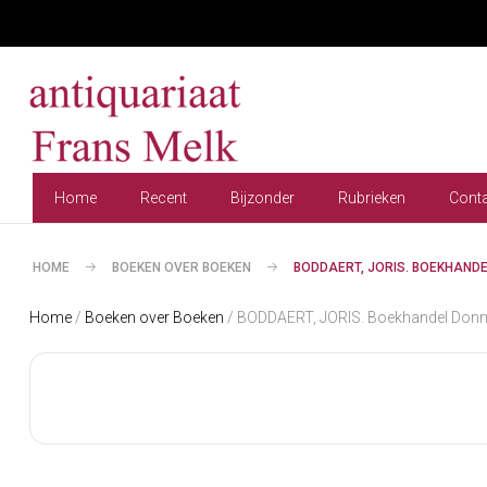
Home
Recent
Bijzonder
Rubrieken
Cont
HOME
BOEKEN OVER BOEKEN
BODDAERT, JORIS. BOEKHANDE
Home
/
Boeken over Boeken
/ BODDAERT, JORIS. Boekhandel Donn