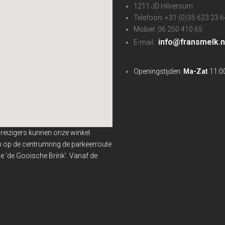
1211 JD Hilversum
Telefoon: +31 (0)35 623 23 6
Mobiel: 06 250 410 65
info@fransmelk.n
E-mail:
Openingstijden:
Ma-Zat
11:00
nreizigers kunnen onze winkel
en op de centrumring de parkeerroute
 ‘de Gooische Brink’. Vanaf de