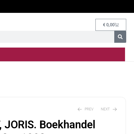
€
0,00
PREV
NEXT
 JORIS. Boekhandel
€
14,00