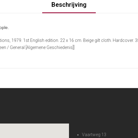
Beschrijving
ople.
ions, 1979. 1st English edition. 22 x 16 cm. Beige gilt cloth. Hardcover
een / General [Algemene Geschiedenis]]
Vaartweg 13