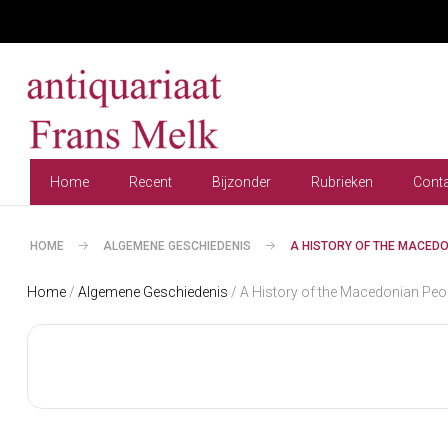
Home
Recent
Bijzonder
Rubrieken
Cont
HOME
ALGEMENE GESCHIEDENIS
A HISTORY OF THE MACEDO
Home
/
Algemene Geschiedenis
/ A History of the Macedonian Peo