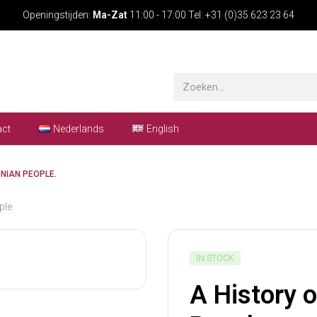
Openingstijden:
Ma-Zat
11:00 - 17:00 Tel: +31 (0)35 623 23 64
act
Nederlands
English
NIAN PEOPLE.
ple.
IN STOCK
A History 