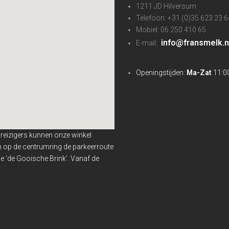
1211 JD Hilversum
Telefoon: +31 (0)35 623 23 6
Mobiel: 06 250 410 65
info@fransmelk.n
E-mail:
Openingstijden:
Ma-Zat
11:00
nreizigers kunnen onze winkel
en op de centrumring de parkeerroute
 ‘de Gooische Brink’. Vanaf de