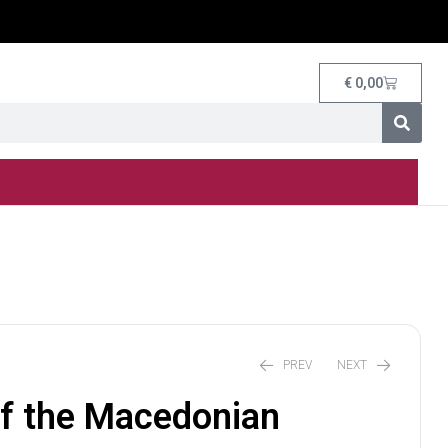
€
0,00
PREV
NEXT
of the Macedonian
€
€
30,00
15,00