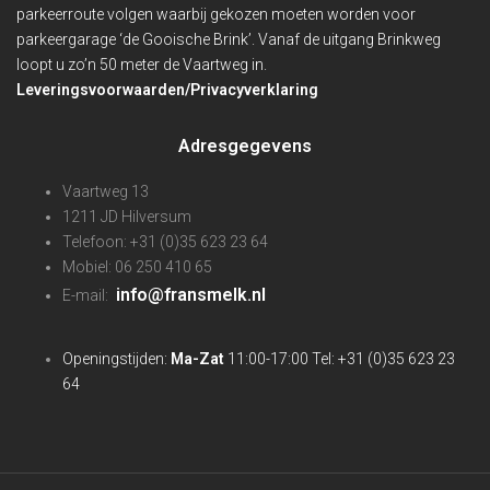
parkeerroute volgen waarbij gekozen moeten worden voor
parkeergarage ‘de Gooische Brink’. Vanaf de uitgang Brinkweg
loopt u zo’n 50 meter de Vaartweg in.
Leveringsvoorwaarden/Privacyverklaring
Adresgegevens
Vaartweg 13
1211 JD Hilversum
Telefoon: +31 (0)35 623 23 64
Mobiel: 06 250 410 65
info@fransmelk.nl
E-mail:
Openingstijden:
Ma-Zat
11:00-17:00 Tel: +31 (0)35 623 23
64