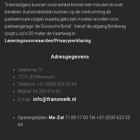
Treinreizigers kunnen onze winkel binnen
tien minuten te voet
bereiken. Automobilisten kunnen op de centrumring de
parkeerroute volgen waarbij gekozen moeten worden voor
parkeergarage ‘de Gooische Brink’. Vanaf de uitgang Brinkweg
loopt u zo’n 50 meter de Vaartweg in.
Leveringsvoorwaarden/Privacyverklaring
Adresgegevens
Vaartweg 13
1211 JD Hilversum
Telefoon: +31 (0)35 623 23 64
Mobiel: 06 250 410 65
info@fransmelk.nl
E-mail:
Openingstijden:
Ma-Zat
11:00-17:00 Tel: +31 (0)35 623 23
64