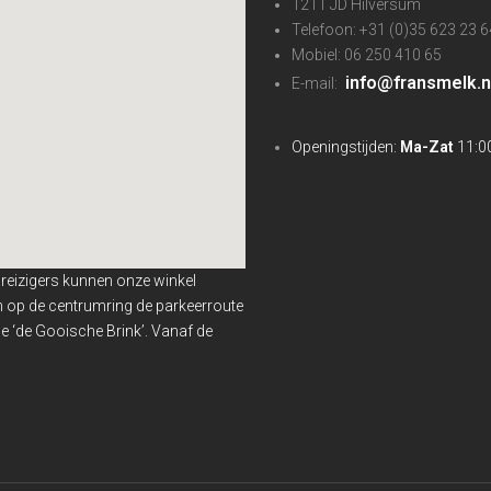
1211 JD Hilversum
Telefoon: +31 (0)35 623 23 6
Mobiel: 06 250 410 65
info@fransmelk.n
E-mail:
Openingstijden:
Ma-Zat
11:00
nreizigers kunnen onze winkel
en op de centrumring de parkeerroute
 ‘de Gooische Brink’. Vanaf de