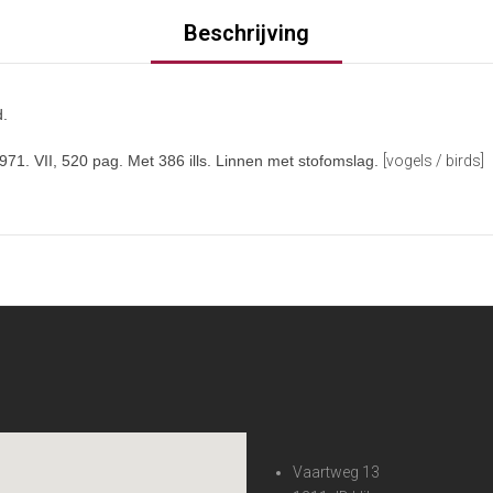
Beschrijving
d.
71. VII, 520 pag. Met 386 ills. Linnen met stofomslag.
[vogels / birds]
Vaartweg 13