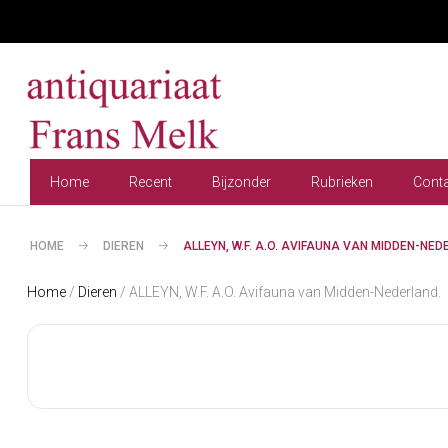
Home
Recent
Bijzonder
Rubrieken
Cont
HOME
DIEREN
ALLEYN, W.F. A.O. AVIFAUNA VAN MIDDEN-NED
Home
/
Dieren
/ ALLEYN, W.F. A.O. Avifauna van Midden-Nederland.