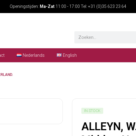
Openingstijden:
Ma-Zat
11:00 - 17:00 Tel: +31 (0)35 623 23 64
act
Nederlands
English
ERLAND.
IN STOCK
ALLEYN, W.