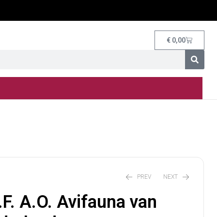
€
0,00
PREV
NEXT
F. A.O. Avifauna van
€
12,00