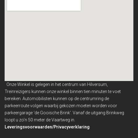
Onze Winkel is gelegen in het centrum van Hilversum,
Treinreizigers kunnen onze winkel binnen
tien minuten te voet
bereiken. Automobilisten kunnen op de centrumring de
parkeerroute volgen waarbij gekozen moeten worden voor
parkeergarage ‘de Gooische Brink’. Vanaf de uitgang Brinkweg
loopt u zo’n 50 meter de Vaartweg in.
Leveringsvoorwaarden/Privacyverklaring