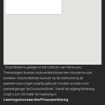
Onze Winkel is gelegen in het centrum van Hilversum,
Treinreizigers kunnen onze winkel binnen
tien minuten te voet
bereiken. Automobilisten kunnen op de centrumring de
parkeerroute volgen waarbij gekozen moeten worden voor
parkeergarage ‘de Gooische Brink’. Vanaf de uitgang Brinkweg
loopt u zo’n 50 meter de Vaartweg in.
Leveringsvoorwaarden/Privacyverklaring