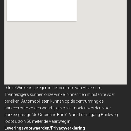
Onze Winkel is gelegen in het centrum van Hilversum,
Treinreizigers kunnen onze winkel binnen
tien minuten te voet
bereiken. Automobilisten kunnen op de centrumring de
parkeerroute volgen waarbij gekozen moeten worden voor
parkeergarage ‘de Gooische Brink’. Vanaf de uitgang Brinkweg
loopt u zo’n 50 meter de Vaartweg in.
Leveringsvoorwaarden/Privacyverklaring