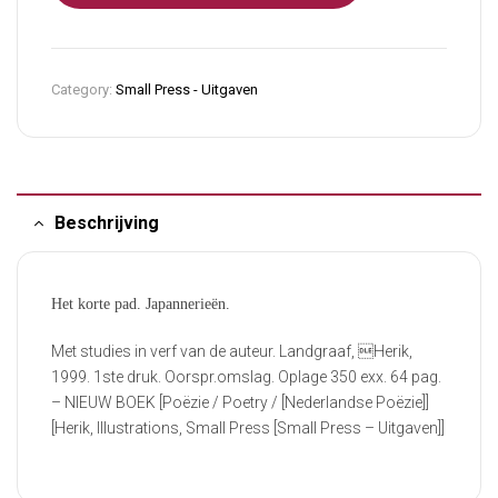
Category:
Small Press - Uitgaven
Beschrijving
Het korte pad. Japannerieën.
Met studies in verf van de auteur. Landgraaf, Herik,
1999. 1ste druk. Oorspr.omslag. Oplage 350 exx. 64 pag.
– NIEUW BOEK [Poëzie / Poetry / [Nederlandse Poëzie]]
[Herik, Illustrations, Small Press [Small Press – Uitgaven]]