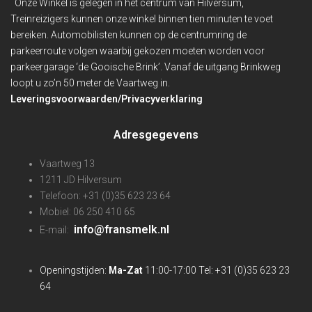
Onze Winkel is gelegen in het centrum van Hilversum,
Treinreizigers kunnen onze winkel binnen
tien minuten te voet
bereiken. Automobilisten kunnen op de centrumring de
parkeerroute volgen waarbij gekozen moeten worden voor
parkeergarage ‘de Gooische Brink’. Vanaf de uitgang Brinkweg
loopt u zo’n 50 meter de Vaartweg in.
Leveringsvoorwaarden/Privacyverklaring
Adresgegevens
Vaartweg 13
1211 JD Hilversum
Telefoon: +31 (0)35 623 23 64
Mobiel: 06 250 410 65
info@fransmelk.nl
E-mail:
Openingstijden:
Ma-Zat
11:00-17:00 Tel: +31 (0)35 623 23
64