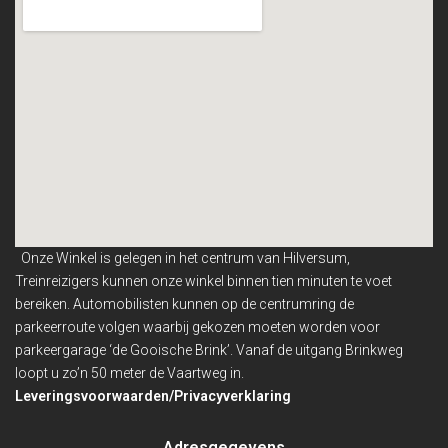
Onze Winkel is gelegen in het centrum van Hilversum,
Treinreizigers kunnen onze winkel binnen
tien minuten te voet
bereiken. Automobilisten kunnen op de centrumring de
parkeerroute volgen waarbij gekozen moeten worden voor
parkeergarage ‘de Gooische Brink’. Vanaf de uitgang Brinkweg
loopt u zo’n 50 meter de Vaartweg in.
Leveringsvoorwaarden/Privacyverklaring
Adresgegevens