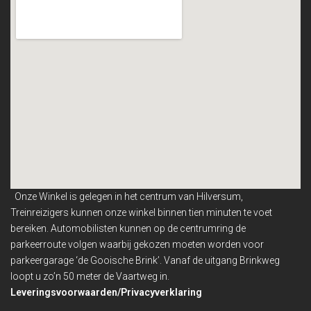
Onze Winkel is gelegen in het centrum van Hilversum,
Treinreizigers kunnen onze winkel binnen
tien minuten te voet
bereiken. Automobilisten kunnen op de centrumring de
parkeerroute volgen waarbij gekozen moeten worden voor
parkeergarage ‘de Gooische Brink’. Vanaf de uitgang Brinkweg
loopt u zo’n 50 meter de Vaartweg in.
Leveringsvoorwaarden/Privacyverklaring