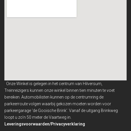
Onze Winkel is gelegen in het centrum van Hilversum,
Treinreizigers kunnen onze winkel binnen
tien minuten te voet
bereiken. Automobilisten kunnen op de centrumring de
parkeerroute volgen waarbij gekozen moeten worden voor
parkeergarage ‘de Gooische Brink’. Vanaf de uitgang Brinkweg
loopt u zo’n 50 meter de Vaartweg in.
Leveringsvoorwaarden/Privacyverklaring