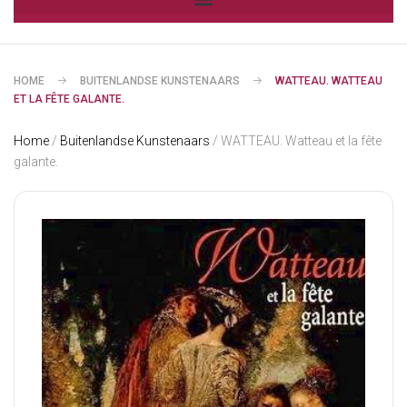
HOME
BUITENLANDSE KUNSTENAARS
WATTEAU. WATTEAU
ET LA FÊTE GALANTE.
Home
/
Buitenlandse Kunstenaars
/ WATTEAU. Watteau et la fête
galante.