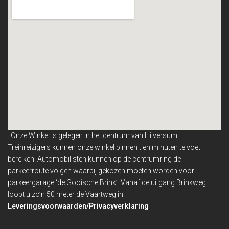
Onze Winkel is gelegen in het centrum van Hilversum,
Treinreizigers kunnen onze winkel binnen
tien minuten te voet
bereiken. Automobilisten kunnen op de centrumring de
parkeerroute volgen waarbij gekozen moeten worden voor
parkeergarage ‘de Gooische Brink’. Vanaf de uitgang Brinkweg
loopt u zo’n 50 meter de Vaartweg in.
Leveringsvoorwaarden/Privacyverklaring