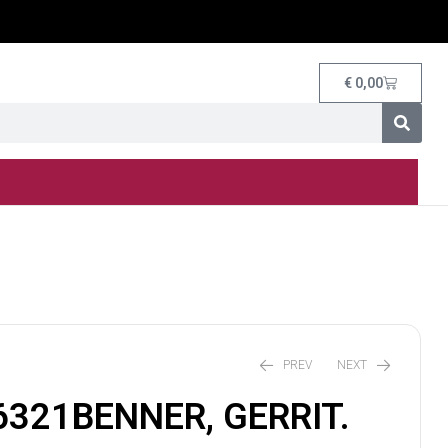
€
0,00
PREV
NEXT
321BENNER, GERRIT.
€
55,00