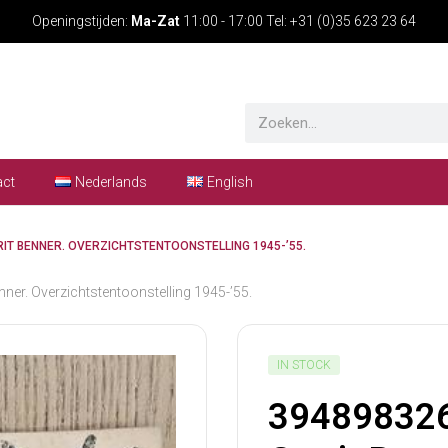
Openingstijden:
Ma-Zat
11:00 - 17:00 Tel: +31 (0)35 623 23 64
act
Nederlands
English
RIT BENNER. OVERZICHTSTENTOONSTELLING 1945-’55.
er. Overzichtstentoonstelling 1945-’55.
IN STOCK
394898326