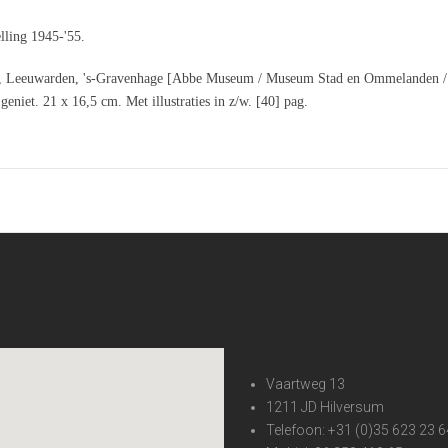
lling 1945-'55.
n, Leeuwarden, 's-Gravenhage [Abbe Museum / Museum Stad en Ommelanden /
niet. 21 x 16,5 cm. Met illustraties in z/w. [40] pag.
Vaartweg 13
1211 JD Hilversum
Telefoon: +31 (0)35 623 23 6