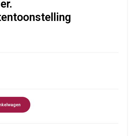
er.
€
8,00
tentoonstelling
nkelwagen