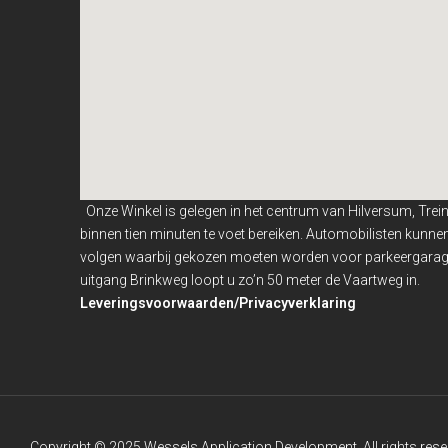
Onze Winkel is gelegen in het centrum van Hilversum, Trei
binnen
tien minuten te voet bereiken. Automobilisten kunn
volgen waarbij gekozen moeten worden voor parkeergarage
uitgang Brinkweg loopt u zo’n 50 meter de Vaartweg in.
Leveringsvoorwaarden/Privacyverklaring
Copyright © 2025 Wessels Application Development. All rights rese