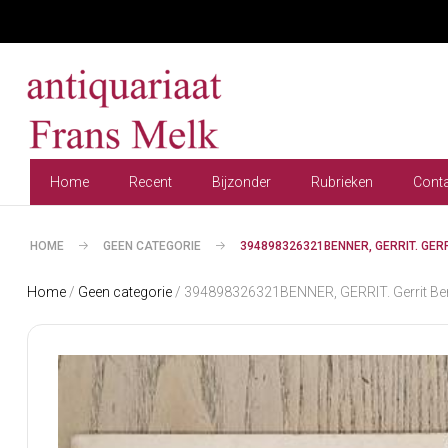
Home
Recent
Bijzonder
Rubrieken
Cont
HOME
GEEN CATEGORIE
394898326321BENNER, GERRIT. GER
Home
/
Geen categorie
/ 394898326321BENNER, GERRIT. Gerrit Benn