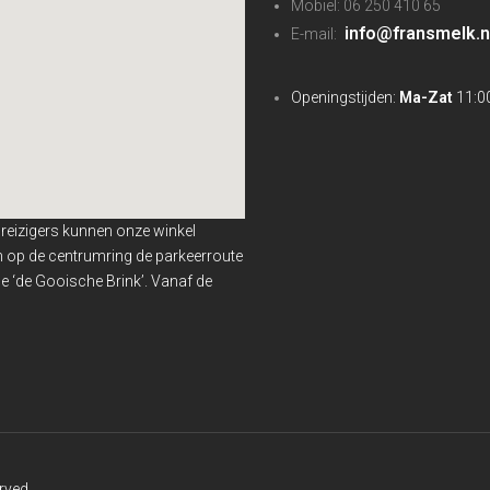
Mobiel: 06 250 410 65
info@fransmelk.n
E-mail:
Openingstijden:
Ma-Zat
11:00
nreizigers kunnen onze winkel
en op de centrumring de parkeerroute
 ‘de Gooische Brink’. Vanaf de
rved.