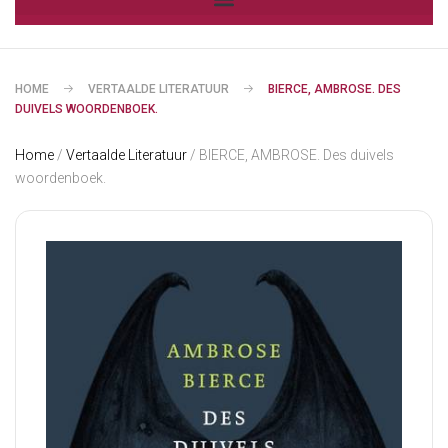
HOME
VERTAALDE LITERATUUR
BIERCE, AMBROSE. DES
DUIVELS WOORDENBOEK.
Home
/
Vertaalde Literatuur
/ BIERCE, AMBROSE. Des duivels
woordenboek.