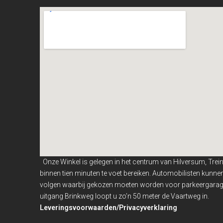
Onze Winkel is gelegen in het centrum van Hilversum, Trei
binnen
tien minuten te voet bereiken. Automobilisten kunn
volgen waarbij gekozen moeten worden voor parkeergarage
uitgang Brinkweg loopt u zo’n 50 meter de Vaartweg in.
Leveringsvoorwaarden/Privacyverklaring