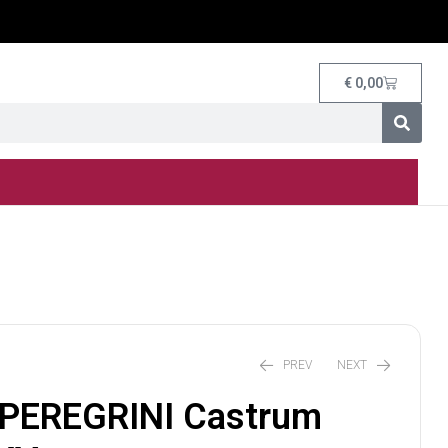
€
0,00
PREV
NEXT
PEREGRINI Castrum
€
10,00