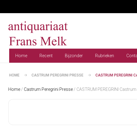
Home
Recent
Bijzonder
Rubrieken
Cont
HOME
CASTRUM PEREGRINI PRESSE
CASTRUM PEREGRINI CA
Home
/
Castrum Peregrini Presse
/ CASTRUM PEREGRINI Castrum P