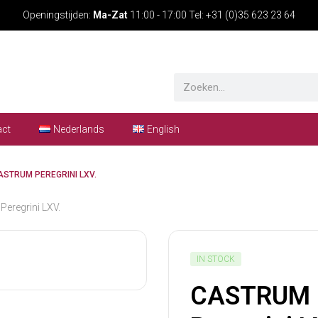
Openingstijden:
Ma-Zat
11:00 - 17:00 Tel: +31 (0)35 623 23 64
act
Nederlands
English
STRUM PEREGRINI LXV.
eregrini LXV.
IN STOCK
CASTRUM 