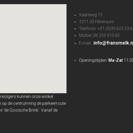
Vaartweg 13
1211 JD Hilversum
Telefoon: +31 (0)35 623 23 6
Mobiel: 06 250 410 65
info@fransmelk.n
E-mail:
Openingstijden:
Ma-Zat
11:00
nreizigers kunnen onze winkel
en op de centrumring de parkeerroute
 ‘de Gooische Brink’. Vanaf de