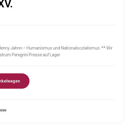
XV.
€
10,00
 Henny Jahnn – Humanismus und Nationalsozialismus. ** Wir
strum Peregrini Presse auf Lager
nkelwagen
esse