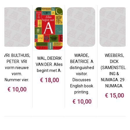
VRI. BULTHUIS,
WARDE,
WEEBERS,
WAL, DIEDRIK
PETER. VRI
BEATRICE. A
DICK
VAN DER. Alles
vorm nieuwe
distinguished
(SAMENSTELL
begint met A.
vorm.
visitor.
ING &
€
18,00
Nummer vier.
Discusses
NUMAGA. 29 x
English book
NUMAGA.
€
10,00
printing.
€
15,00
€
10,00