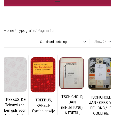
Home
/
Typografie
/ Pagina 15
Show
TSCHICHOLD,
TSCHICHOLD,
TREEBUS, K.F.
TREEBUS,
JAN
JAN / CEES, W.
Tekstwijzer.
KAREL F.
(EINLEITUNG).
DE JONG / LE
Een gids voor
Symbolenwijz
& FRIEDL,
COULTRE,