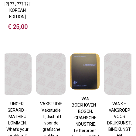
[?] ?? ; ??? ?? [
KOREAN
EDITION]
€
25,00
VAN
UNGER,
VAKSTUDIE.
VANK –
BOEKHOVEN –
GERARD –
Vakstudie,
VAKGROEP
BOSCH,
MATHIEU
Tijdschrift
VOOR
GRAFISCHE
LOMMEN.
voor de
DRUKKUNST,
INDUSTRIE.
What’s your
grafische
BINDKUNST
Letterproef.
problem?
vakken.
EN