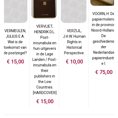
VOORN, H. De
papiermolens
in de provincie
VERVLIET,
Noord-Holland.
VERMEULEN,
VERZIJL,
HENDRIK D.L.
De
JULIUS E.A.
J.H.W. Human
Post-
geschiedenis
Wat is de
Rights in
incunabula en
der
toekomst van
Historical
hun uitgevers
Nederlandse
de postzegel?
Perspective.
in de Lage
papierindustri
Landen / Post-
€
15,00
€
10,00
e I.
incunabula en
their
€
75,00
publishers in
the Low
Countries.
[HARDCOVER]
€
15,00