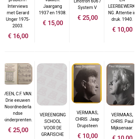
Linotron 606 /
Interviews
Jaargang
LEERBEWERKI
System V
met Gerard
1937 en 1938.
NG. Attentie in
€
25,00
Unger 1975-
druk. 1940.
€
15,00
2003.
€
10,00
€
16,00
VEEN, C.F. VAN.
Drie eeuwen
Noordnederla
VERMAAS,
ndse
VEREENIGING
VERMAAS,
CHRIS. Jaap
kinderprenten.
SCHOOL
CHRIS. Paul
Drupsteen
VOOR DE
Mijksenaar.
€
25,00
GRAFISCHE
€
10,00
€
10,00