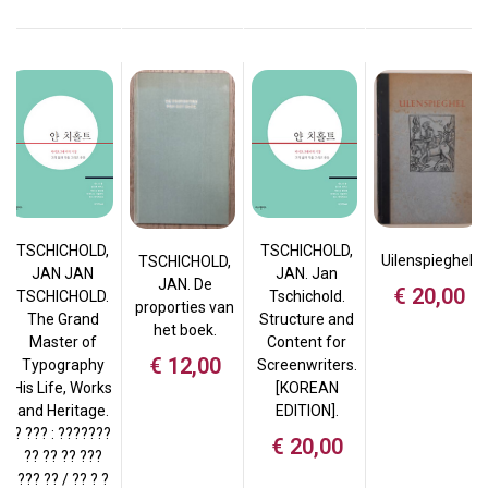
TSCHICHOLD,
TSCHICHOLD,
Uilenspieghel.
TSCHICHOLD,
JAN JAN
JAN. Jan
JAN. De
€
20,00
TSCHICHOLD.
Tschichold.
proporties van
The Grand
Structure and
het boek.
Master of
Content for
€
12,00
Typography
Screenwriters.
His Life, Works
[KOREAN
and Heritage.
EDITION].
? ??? : ???????
€
20,00
?? ?? ?? ???
??? ?? / ?? ? ?