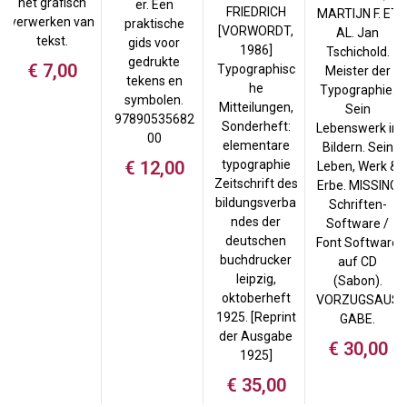
het grafisch
er. Een
FRIEDRICH
MARTIJN F. ET
verwerken van
praktische
[VORWORDT,
AL. Jan
tekst.
gids voor
1986]
Tschichold.
gedrukte
€
7,00
Typographisc
Meister der
tekens en
he
Typographie.
symbolen.
Mitteilungen,
Sein
97890535682
Sonderheft:
Lebenswerk in
00
elementare
Bildern. Sein
€
12,00
typographie
Leben, Werk &
Zeitschrift des
Erbe. MISSING
bildungsverba
Schriften-
ndes der
Software /
deutschen
Font Software
buchdrucker
auf CD
leipzig,
(Sabon).
oktoberheft
VORZUGSAUS
1925. [Reprint
GABE.
der Ausgabe
€
30,00
1925]
€
35,00