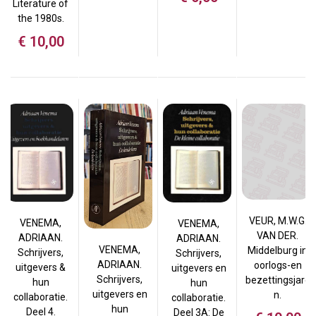
Literature of
the 1980s.
€
10,00
VEUR, M.W.G.
VENEMA,
VENEMA,
VAN DER.
ADRIAAN.
ADRIAAN.
VENEMA,
Middelburg in
Schrijvers,
Schrijvers,
ADRIAAN.
oorlogs-en
uitgevers &
uitgevers en
Schrijvers,
bezettingsjare
hun
hun
uitgevers en
n.
collaboratie.
collaboratie.
hun
Deel 4.
Deel 3A: De