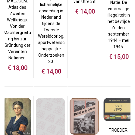
MALCOLM.
van Utrecht.
Natie. De
lichamelijke
Atlas des
voormalige
€
14,00
opvoeding in
Zweiten
illegaliteit in
Nederland
Weltkriegs:
het bevrijde
tijdens de
Von der
Zuiden,
Tweede
Machtergreifu
september
Wereldoorlog.
ng bis zur
1944 – mei
Sportwetensc
Gründung der
1945.
happelijke
Vereinten
Onderzoeken
€
15,00
Nationen.
20.
€
18,00
€
14,00
TROEDER,