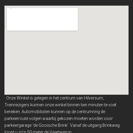
Onze Winkel is gelegen in het centrum van Hilversum,
Treinreizigers kunnen onze winkel binnen
tien minuten te voet
bereiken. Automobilisten kunnen op de centrumring de
parkeerroute volgen waarbij gekozen moeten worden voor
parkeergarage ‘de Gooische Brink’. Vanaf de uitgang Brinkweg
loopt u zo’n 50 meter de Vaartweg in.