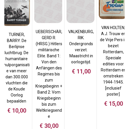
VAN HOLTEN,
UEBERSCHÄR,
VALKENBURG,
A.J. Trouw en
TURNER,
GERD R.
RIK.
de Vrije Pers in
BARRY. De
(HRSG.) Hitlers
Ondergronds
bezet
Berlijnse
militärische
verzet.
Rotterdam,
luchtbrug. De
Elite. Band 1:
Maastricht in
Speciale
humanitaire
Von den
oorlogstijd.
edities voor
hulporganisati
Anfängen des
Rotterdam en
€
11,00
e van meer
Regimes bis
omstreken
dan 300.000
zum
1944-1945.
vluchten die
Kriegsbeginn +
[inclusief
de Koude
Band 2: Vom
poster]
Oorlog
Kriegsbeginn
bepaalden
€
15,00
bis zum
€
10,00
Weltkriegsend
e
€
30,00