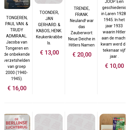
JOOP. Een
geschiedenis
TRENDE,
TOONDER,
in Laren 1928-
FRANK.
TONGEREN,
JAN
1945. In het
Neuland! war
PAUL VAN. &
GERHARD. &
jaar 1933
das
TRUDY
KABOS, HENK.
waarin Hitler
Zauberwort:
ADMIRAAL.
Keukenkrabbe
aan de macht
Neue Deiche in
Jacoba van
ls.
kwam werd de
Hitlers Namen
Tongeren en
tekenaar vijf
€
13,00
€
20,00
de onbekende
jaar .
verzetshelden
€
10,00
van groep
2000 (1940-
1945).
€
16,00