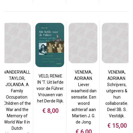
VANDERWALL
VENEMA,
VENEMA,
VELD, RENéE
TAYLOR,
ADRIAAN.
ADRIAAN.
IN ‘T. Uit liefde
JOLANDA. A
Liever
Schrijvers,
voor de Führer.
Family
waarheid dan
uitgevers &
Vrouwen van
Occupation.
sensatie. Een
hun
het Derde Rijk.
Children of the
woord
collaboratie.
€
8,00
War and the
achteraf aan
Deel 3B. S.
Memory of
Martien J. G.
Vestdijk.
World War II in
de Jong.
€
15,00
Dutch
€
6,00