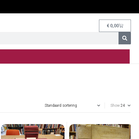
€
0,00
Show