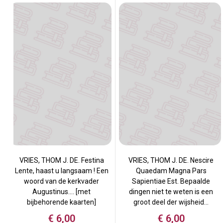
VRIES, THOM J. DE. Festina
VRIES, THOM J. DE. Nescire
Lente, haast u langsaam ! Een
Quaedam Magna Pars
woord van de kerkvader
Sapientiae Est. Bepaalde
Augustinus…. [met
dingen niet te weten is een
bijbehorende kaarten]
groot deel der wijsheid…
€
6,00
€
6,00