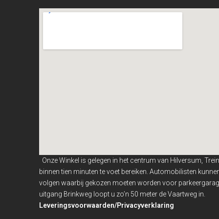
Onze Winkel is gelegen in het centrum van Hilversum, Trei
binnen
tien minuten te voet bereiken. Automobilisten kunn
volgen waarbij gekozen moeten worden voor parkeergarage
uitgang Brinkweg loopt u zo’n 50 meter de Vaartweg in.
Leveringsvoorwaarden/Privacyverklaring