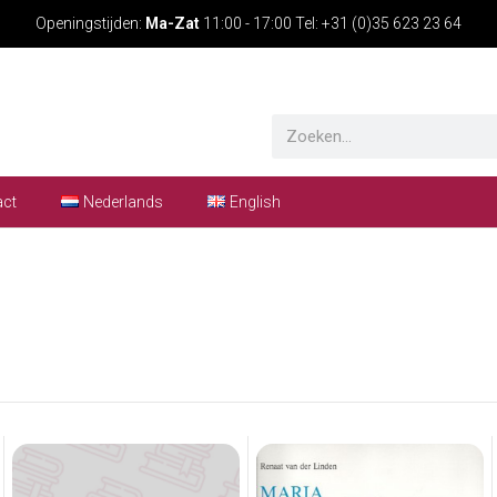
Openingstijden:
Ma-Zat
11:00 - 17:00 Tel: +31 (0)35 623 23 64
act
Nederlands
English