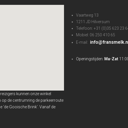
Vaartweg 13
1211 JD Hilversum
Telefoon: +31 (0)35 623 23 6
Mobiel: 06 250 410 65
info@fransmelk.n
E-mail:
Openingstijden:
Ma-Zat
11:00
nreizigers kunnen onze winkel
en op de centrumring de parkeerroute
 ‘de Gooische Brink’. Vanaf de