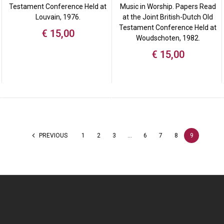
Testament Conference Held at
Music in Worship. Papers Read
Louvain, 1976.
at the Joint British-Dutch Old
Testament Conference Held at
€
15,00
Woudschoten, 1982.
€
15,00
PREVIOUS
1
2
3
…
6
7
8
9