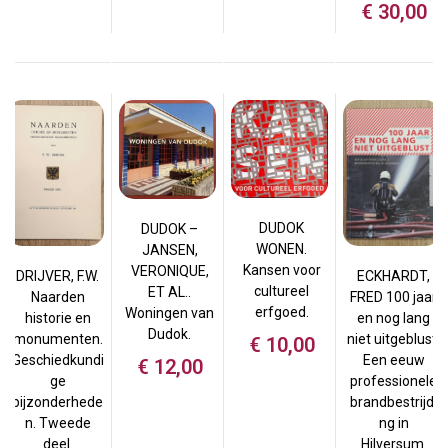
€
30,00
DUDOK
DUDOK –
WONEN.
JANSEN,
Kansen voor
VERONIQUE,
ECKHARDT,
DRIJVER, F.W.
cultureel
ET AL..
FRED 100 jaar
Naarden
erfgoed.
Woningen van
en nog lang
historie en
Dudok.
niet uitgeblust.
monumenten.
€
10,00
Een eeuw
Geschiedkundi
€
12,00
professionele
ge
brandbestrijdi
bijzonderhede
ng in
n. Tweede
Hilversum.
deel.