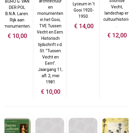
Stichtse
architectuur
BURO G. VAN
Lyceum in ’t
Vecht,
en
DER POL
Gooi 1920-
landschap en
monumenten
B.N.A. Laren.
1950.
cultuurhistorie
in het Gooi,
Rijk aan
€
14,00
.
TVE Tussen
monumenten.
Vecht en Eem.
€
12,00
€
10,00
Historisch
tijdschrift v.d.
St. ”Tussen
Vecht en
Eem”.
Jaargang 11,
afl. 2, mei
1981
€
10,00