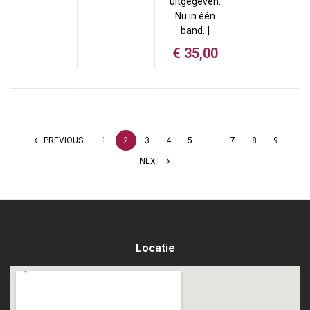
uitgegeven.
Nu in één
band. ]
€
35,00
PREVIOUS
1
2
3
4
5
…
7
8
9
NEXT
Locatie