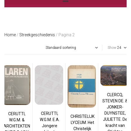
Home
/
Streekgeschiedenis
/ Pagina 2
Show
CLERCQ,
STEVEN DE. &
JONKER-
DUYNSTEE,
CERUTTI,
CERUTTI,
CHRISTELIJK
JULIETTE. De
W.G.M. E.A.
W.G.M. &
LYCEUM. Het
kracht van
Jongere
ARCHITEKTEN
Christelijk