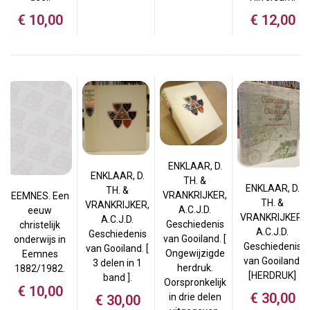
€
12,00
€
10,00
ENKLAAR, D.
ENKLAAR, D.
TH. &
ENKLAAR, D.
TH. &
VRANKRIJKER,
EEMNES. Een
TH. &
VRANKRIJKER,
A.C.J.D.
eeuw
VRANKRIJKER,
A.C.J.D.
Geschiedenis
christelijk
A.C.J.D.
Geschiedenis
van Gooiland. [
onderwijs in
Geschiedenis
van Gooiland. [
Ongewijzigde
Eemnes
van Gooiland.
3 delen in 1
herdruk.
1882/1982.
[HERDRUK]
band ].
Oorspronkelijk
€
10,00
€
30,00
in drie delen
€
30,00