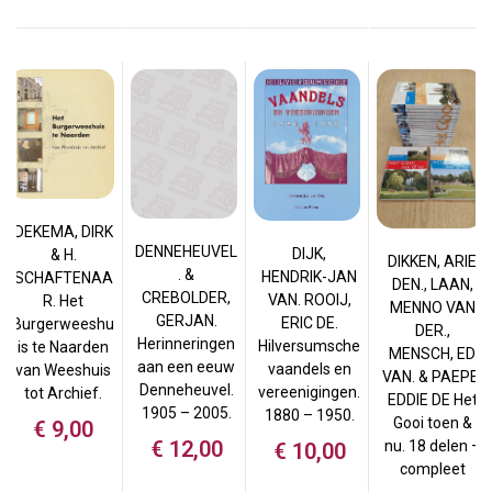
DEKEMA, DIRK
DENNEHEUVEL
DIJK,
& H.
DIKKEN, ARIE
. &
HENDRIK-JAN
SCHAFTENAA
DEN., LAAN,
CREBOLDER,
VAN. ROOIJ,
R. Het
MENNO VAN
GERJAN.
ERIC DE.
Burgerweeshu
DER.,
Herinneringen
Hilversumsche
is te Naarden
MENSCH, ED
aan een eeuw
vaandels en
van Weeshuis
VAN. & PAEPE,
Denneheuvel.
vereenigingen.
tot Archief.
EDDIE DE Het
1905 – 2005.
1880 – 1950.
Gooi toen &
€
9,00
€
12,00
nu. 18 delen –
€
10,00
compleet