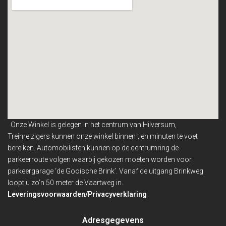
Onze Winkel is gelegen in het centrum van Hilversum,
Treinreizigers kunnen onze winkel binnen
tien minuten te voet
bereiken. Automobilisten kunnen op de centrumring de
parkeerroute volgen waarbij gekozen moeten worden voor
parkeergarage ‘de Gooische Brink’. Vanaf de uitgang Brinkweg
loopt u zo’n 50 meter de Vaartweg in.
Leveringsvoorwaarden/Privacyverklaring
Adresgegevens