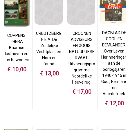
DAGBLAD DE
CREUTZBERG,
CROONEN
COPPENS,
GOOI- EN
F. E.A. De
ADVISEURS
THERA.
EEMLANDER.
Zuidelijke
EN GOOIS
Baarnse
Over Leven
Vechtplassen.
NATUURRESE
lusthoven en
Herinneringen
Flora en
RVAAT.
hun bewoners.
aan de
fauna.
Uitvoeringspro
€
10,00
oorlogsjaren
gramma
€
13,00
1940-1945 in
Noordelijke
Gooi, Eemland
Heuvelrug.
en
€
17,00
Vechtstreek.
€
12,00