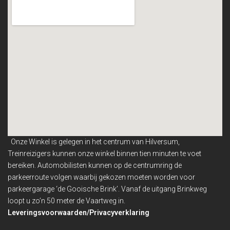
Onze Winkel is gelegen in het centrum van Hilversum,
Treinreizigers kunnen onze winkel binnen
tien minuten te voet
bereiken. Automobilisten kunnen op de centrumring de
parkeerroute volgen waarbij gekozen moeten worden voor
parkeergarage ‘de Gooische Brink’. Vanaf de uitgang Brinkweg
loopt u zo’n 50 meter de Vaartweg in.
Leveringsvoorwaarden/Privacyverklaring