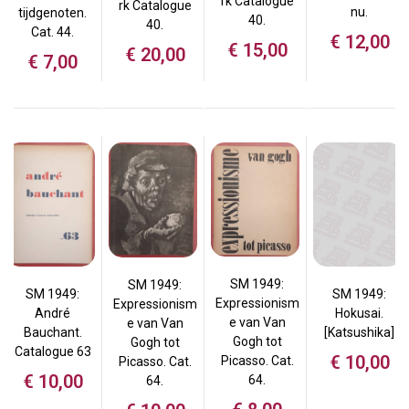
rk Catalogue
rk Catalogue
nu.
tijdgenoten.
40.
40.
Cat. 44.
€
12,00
€
15,00
€
20,00
€
7,00
SM 1949:
SM 1949:
SM 1949:
SM 1949:
Expressionism
Expressionism
Hokusai.
André
e van Van
e van Van
[Katsushika]
Bauchant.
Gogh tot
Gogh tot
Catalogue 63
€
10,00
Picasso. Cat.
Picasso. Cat.
€
10,00
64.
64.