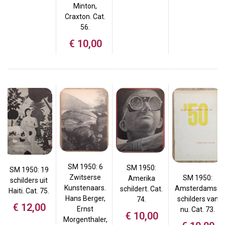
Minton,
Craxton. Cat.
56.
€
10,00
SM 1950: 6
SM 1950:
SM 1950: 19
Zwitserse
SM 1950:
Amerika
schilders uit
Kunstenaars.
Amsterdamse
schildert. Cat.
Haiti. Cat. 75.
Hans Berger,
schilders van
74.
€
12,00
Ernst
nu. Cat. 73.
€
10,00
Morgenthaler,