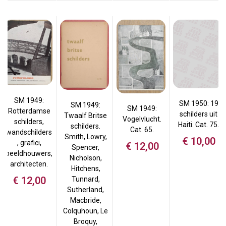
SM 1949:
SM 1950: 19
SM 1949:
SM 1949:
Rotterdamse
schilders uit
Twaalf Britse
Vogelvlucht.
schilders,
Haiti. Cat. 75.
schilders.
Cat. 65.
wandschilders
Smith, Lowry,
€
10,00
, grafici,
€
12,00
Spencer,
beeldhouwers,
Nicholson,
architecten.
Hitchens,
€
12,00
Tunnard,
Sutherland,
Macbride,
Colquhoun, Le
Broquy,