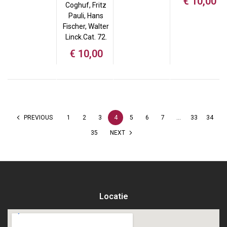
€
10,00
Coghuf, Fritz
Pauli, Hans
Fischer, Walter
Linck.Cat. 72.
€
10,00
PREVIOUS
1
2
3
4
5
6
7
…
33
34
35
NEXT
Locatie