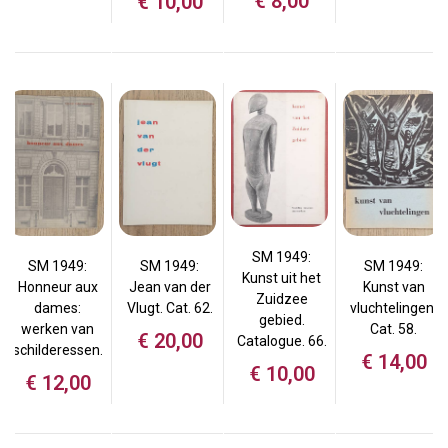
€
8,00
€
10,00
SM 1949:
SM 1949:
SM 1949:
SM 1949:
Kunst uit het
Honneur aux
Jean van der
Kunst van
Zuidzee
dames:
Vlugt. Cat. 62.
vluchtelingen.
gebied.
werken van
Cat. 58.
€
20,00
Catalogue. 66.
schilderessen.
€
14,00
€
10,00
€
12,00