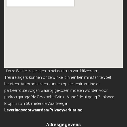
Onze Winkel is gelegen in het centrum van Hilversum,
Treinreizigers kunnen onze winkel binnen
tien minuten te voet
bereiken. Automobilisten kunnen op de centrumring de
parkeerroute volgen waarbij gekozen moeten worden voor
parkeergarage ‘de Gooische Brink’. Vanaf de uitgang Brinkweg
loopt u zo’n 50 meter de Vaartweg in.
Leveringsvoorwaarden/Privacyverklaring
Adresgegevens