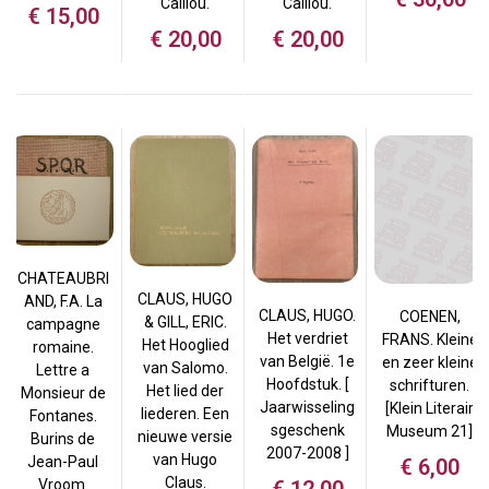
Caillou.
Caillou.
€
15,00
€
20,00
€
20,00
CHATEAUBRI
CLAUS, HUGO
AND, F.A. La
CLAUS, HUGO.
COENEN,
& GILL, ERIC.
campagne
Het verdriet
FRANS. Kleine
Het Hooglied
romaine.
van België. 1e
en zeer kleine
van Salomo.
Lettre a
Hoofdstuk. [
schrifturen.
Het lied der
Monsieur de
Jaarwisseling
[Klein Literair
liederen. Een
Fontanes.
sgeschenk
Museum 21]
nieuwe versie
Burins de
2007-2008 ]
van Hugo
Jean-Paul
€
6,00
Claus.
Vroom.