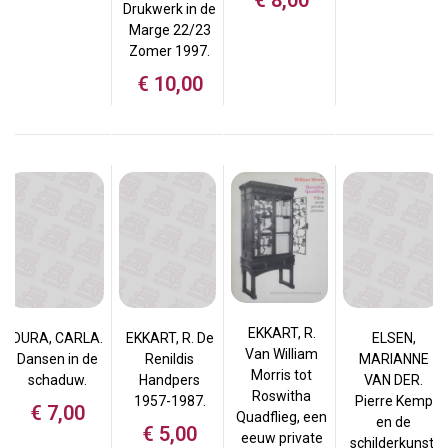
Drukwerk in de
Marge 22/23
Zomer 1997.
€
10,00
EKKART, R.
DURA, CARLA.
EKKART, R. De
ELSEN,
Van William
Dansen in de
Renildis
MARIANNE
Morris tot
schaduw.
Handpers
VAN DER.
Roswitha
1957-1987.
Pierre Kemp
€
7,00
Quadflieg, een
en de
€
5,00
eeuw private
schilderkunst.