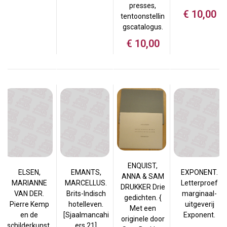
presses,
€
10,00
tentoonstellin
gscatalogus.
€
10,00
ENQUIST,
ELSEN,
EMANTS,
EXPONENT.
ANNA & SAM
MARIANNE
MARCELLUS.
Letterproef
DRUKKER Drie
VAN DER.
Brits-Indisch
marginaal-
gedichten. {
Pierre Kemp
hotelleven.
uitgeverij
Met een
en de
[Sjaalmancahi
Exponent.
originele door
schilderkunst.
ers 21]