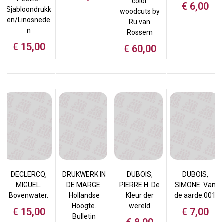
color
€
6,00
Sjabloondrukk
woodcuts by
en/Linosnede
Ru van
n
Rossem
€
15,00
€
60,00
DECLERCQ,
DRUKWERK IN
DUBOIS,
DUBOIS,
MIGUEL.
DE MARGE.
PIERRE H. De
SIMONE. Van
Bovenwater.
Hollandse
Kleur der
de aarde.001
Hoogte.
wereld
€
15,00
€
7,00
Bulletin
€
8,00