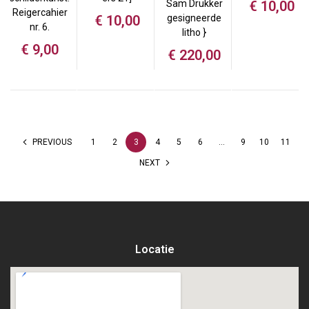
€
10,00
Sam Drukker
Reigercahier
€
10,00
gesigneerde
nr. 6.
litho }
€
9,00
€
220,00
PREVIOUS
1
2
3
4
5
6
…
9
10
11
NEXT
Locatie