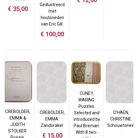
€
12,00
Geïllustreerd
€
35,00
met
houtsneden
van Eric Gill.
€
100,00
CUNEY,
WARING.
Puzzles.
CREBOLDER,
CREBOLDER,
D’HAEN,
Selected and
EMMA &
EMMA.
CHRISTINE.
introduced by
JUDITH
Zandorakel.
Schouwtoneel
Paul Breman.
STOLKER.
.
With 8 two-
€
15,00
Poëzie.