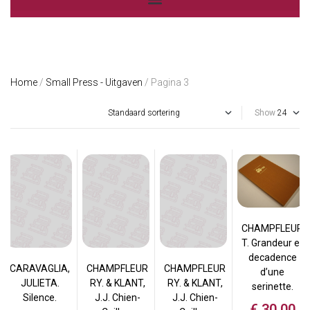
Home
/
Small Press - Uitgaven
/ Pagina 3
Show
CHAMPFLEUR
T. Grandeur et
decadence
CARAVAGLIA,
CHAMPFLEUR
CHAMPFLEUR
d’une
JULIETA.
RY. & KLANT,
RY. & KLANT,
serinette.
Silence.
J.J. Chien-
J.J. Chien-
€
30,00