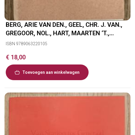
BERG, ARIE VAN DEN., GEEL, CHR. J. VAN.,
GREGOOR, NOL., HART, MAARTEN ‘T.,
KOTTE, WOUTER. & OERLEMANS, J.W.
ISBN 9789063220105
Avondretour Utrecht.
€
18,00
Toevoegen aan winkelwagen