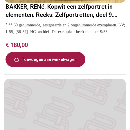
BAKKER, RENé. Kopwit een zelfportret in
elementen. Reeks: Zelfportretten, deel 9.
Atalanta Pers uitgave 72.
*
** 60 genummerde, gesigneerde en 2 ongenummerde exemplaren. I-V;
1-55; [56-57]: HC, archief. Dit exemplaar heeft nummer 9/55.
Gesigneerd door René Bakker.
€
180,00
Toevoegen aan winkelwagen