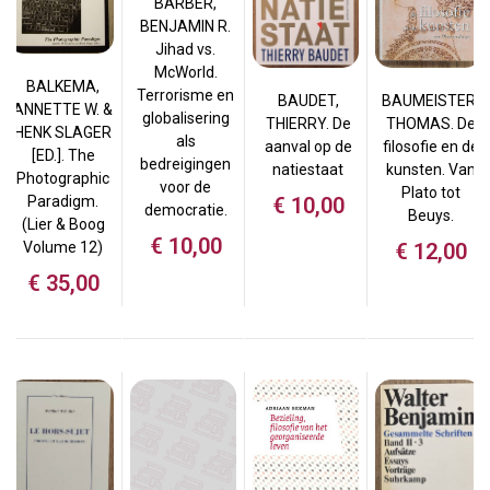
BARBER,
BENJAMIN R.
Jihad vs.
McWorld.
BALKEMA,
Terrorisme en
BAUDET,
BAUMEISTER,
ANNETTE W. &
globalisering
THIERRY. De
THOMAS. De
HENK SLAGER
als
aanval op de
filosofie en de
[ED.]. The
bedreigingen
natiestaat
kunsten. Van
Photographic
voor de
Plato tot
Paradigm.
€
10,00
democratie.
Beuys.
(Lier & Boog
€
10,00
Volume 12)
€
12,00
€
35,00