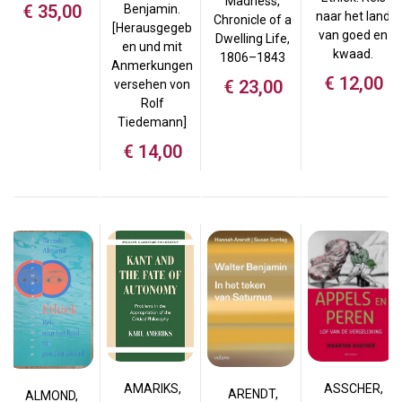
Madness,
€
35,00
Benjamin.
naar het land
Chronicle of a
[Herausgegeb
van goed en
Dwelling Life,
en und mit
kwaad.
1806–1843
Anmerkungen
€
12,00
€
23,00
versehen von
Rolf
Tiedemann]
€
14,00
ASSCHER,
AMARIKS,
ARENDT,
ALMOND,