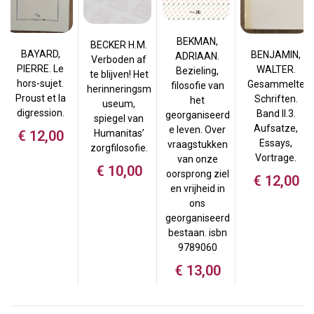
BEKMAN,
BECKER H.M.
BAYARD,
BENJAMIN,
ADRIAAN.
Verboden af
PIERRE. Le
WALTER.
Bezieling,
te blijven! Het
hors-sujet.
Gesammelte
filosofie van
herinneringsm
Proust et la
Schriften.
het
useum,
digression.
Band II.3.
georganiseerd
spiegel van
Aufsatze,
e leven. Over
Humanitas’
€
12,00
Essays,
vraagstukken
zorgfilosofie.
Vortrage.
van onze
€
10,00
oorsprong ziel
€
12,00
en vrijheid in
ons
georganiseerd
bestaan. isbn
9789060
€
13,00