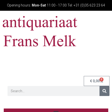
Opening hours:
Mon-Sat
11:00 - 17:00 Tel: +31 (0)35 623 23 64
0
€
0,00