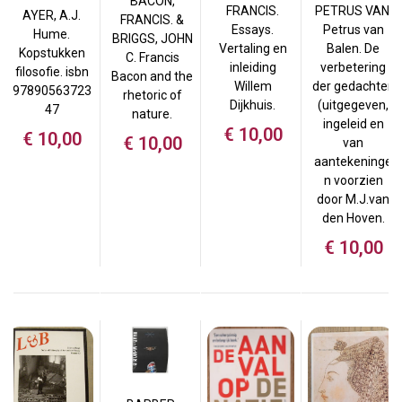
BACON,
FRANCIS.
PETRUS VAN.
AYER, A.J.
FRANCIS. &
Essays.
Petrus van
Hume.
BRIGGS, JOHN
Vertaling en
Balen. De
Kopstukken
C. Francis
inleiding
verbetering
filosofie. isbn
Bacon and the
Willem
der gedachten
97890563723
rhetoric of
Dijkhuis.
(uitgegeven,
47
nature.
ingeleid en
€
10,00
€
10,00
€
10,00
van
aantekeninge
n voorzien
door M.J.van
den Hoven.
€
10,00