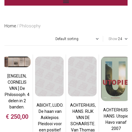
Home
/ Philosophy
Show
[ENGELEN,
CORNELIS
VAN.] De
Philosooph. 4
delen in 2
ABICHT, LUDO.
ACHTERHUIS,
banden.
ACHTERHUIS,
De haan van
HANS. RIJK
€
250,00
HANS. Utopie
Asklepios.
VAN DE
Havo vanaf
Pleidooi voor
SCHAARSTE.
2007
een positief
Van Thomas