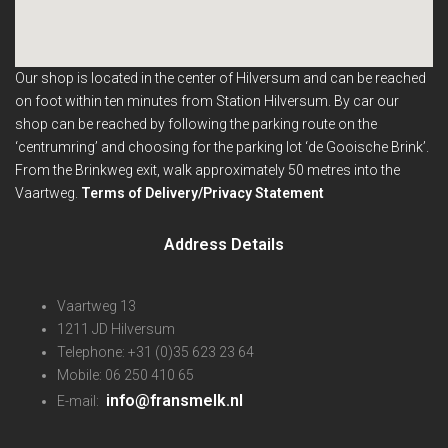
Our shop is located in the center of Hilversum and can be reached
on foot within ten minutes from Station Hilversum.
By car our
shop can be reached by following the parking route on the
‘centrumring’ and choosing for the parking lot ‘de Gooische Brink’.
From the Brinkweg exit, walk approximately 50 metres into the
Vaartweg.
Terms of Delivery/Privacy Statement
Address Details
Vaartweg 13
1211 JD Hilversum
Telephone: +31 (0)35 623 23 64
Mobile: 06 250 410 65
info@fransmelk.nl
E-mail: