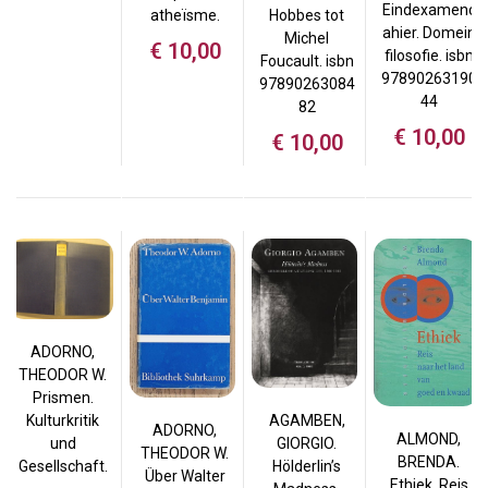
Eindexamenc
atheïsme.
Hobbes tot
ahier. Domein
Michel
€
10,00
filosofie. isbn
Foucault. isbn
97890263190
97890263084
44
82
€
10,00
€
10,00
ADORNO,
THEODOR W.
Prismen.
Kulturkritik
AGAMBEN,
ADORNO,
ALMOND,
und
GIORGIO.
THEODOR W.
BRENDA.
Gesellschaft.
Hölderlin’s
Über Walter
Ethiek. Reis