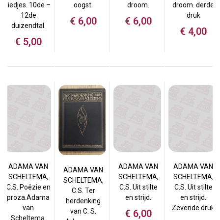
liedjes. 10de –
oogst.
droom.
droom. derde
12de
druk
€
6,00
€
6,00
duizendtal.
€
4,00
€
5,00
ADAMA VAN
ADAMA VAN
ADAMA VAN
ADAMA VAN
SCHELTEMA,
SCHELTEMA,
SCHELTEMA,
SCHELTEMA,
C.S. Poëzie en
C.S. Uit stilte
C.S. Uit stilte
C.S. Ter
proza.Adama
en strijd.
en strijd.
herdenking
van
Zevende druk
van C. S.
€
6,00
Scheltema.