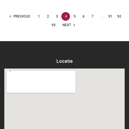
PREVIOUS
1
2
3
4
5
6
7
…
91
92
93
NEXT
Locatie