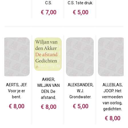
C.S.
C.S. 1ste druk.
€
7,00
€
5,00
AKKER,
AERTS, JEF.
ALEKSANDER,
ALLEBLAS,
WILJAN VAN
Voor je er
W.J.
JOOP. Het
DEN. De
bent.
Grondwater.
vermoeden
afstand.
van oorlog,
€
8,00
€
5,00
€
8,00
gedichten.
€
8,00