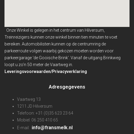
Onze Winkel is gelegen in het centrum van Hilversum,
Treinreizigers kunnen onze winkel binnen
tien minuten te voet
bereiken. Automobilisten kunnen op de centrumring de
parkeerroute volgen waarbij gekozen moeten worden voor
parkeergarage ‘de Gooische Brink’. Vanaf de uitgang Brinkweg
loopt u zo’n 50 meter de Vaartweg in.
Leveringsvoorwaarden/Privacyverklaring
Adresgegevens
Vaartweg 13
1211 JD Hilversum
Telefoon: +31 (0)35 623 23 64
Mobiel: 06 250 410 65
info@fransmelk.nl
E-mail: