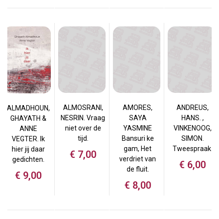
ALMOSRANI,
AMORES,
ANDREUS,
ALMADHOUN,
NESRIN. Vraag
SAYA
HANS. ,
GHAYATH &
niet over de
YASMINE
VINKENOOG,
ANNE
tijd.
Bansuri ke
SIMON.
VEGTER. Ik
gam, Het
Tweespraak.
hier jij daar
€
7,00
verdriet van
gedichten.
€
6,00
de fluit.
€
9,00
€
8,00