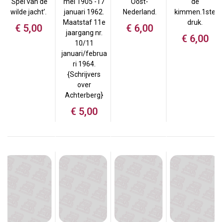
‘Spel van de
mei 1905 -17
Oost-
de
wilde jacht’.
januari 1962.
Nederland.
kimmen.1ste
Maatstaf 11e
druk.
€
5,00
€
6,00
jaargang nr.
€
6,00
10/11
januari/februa
ri 1964.
{Schrijvers
over
Achterberg}
€
5,00