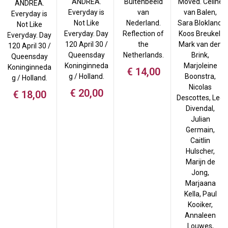
ANDREA.
Buitenbeeld
Moved. Céline
ANDREA.
Everyday is
van
van Balen,
Everyday is
Not Like
Nederland.
Sara Blokland,
Not Like
Everyday. Day
Reflection of
Koos Breukel,
Everyday. Day
120 April 30 /
the
Mark van den
120 April 30 /
Queensday
Netherlands.
Brink,
Queensday
Koninginneda
Marjoleine
Koninginneda
€
14,00
g / Holland.
Boonstra,
g / Holland.
Nicolas
€
20,00
€
18,00
Descottes, Leo
Divendal,
Julian
Germain,
Caitlin
Hulscher,
Marijn de
Jong,
Marjaana
Kella, Paul
Kooiker,
Annaleen
Louwes,