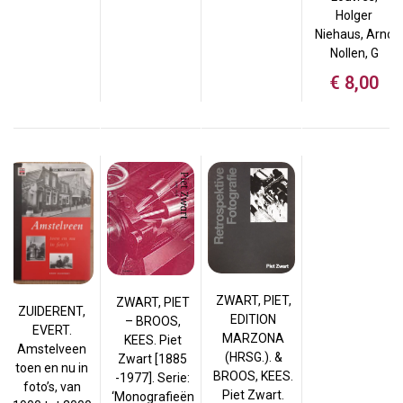
Holger
Niehaus, Arno
Nollen, G
€
8,00
ZWART, PIET,
ZWART, PIET
ZUIDERENT,
EDITION
– BROOS,
EVERT.
MARZONA
KEES. Piet
Amstelveen
(HRSG.). &
Zwart [1885
toen en nu in
BROOS, KEES.
-1977]. Serie:
foto’s, van
Piet Zwart.
‘Monografieën