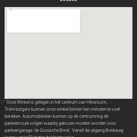
Onze Winkel is gelegen in het centrum van Hilversum,
Treinreizigers kunnen onze winkel binnen
tien minuten te voet
bereiken. Automobilisten kunnen op de centrumring de
parkeerroute volgen waarbij gekozen moeten worden voor
parkeergarage ‘de Gooische Brink’. Vanaf de uitgang Brinkweg