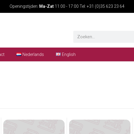
Openingstijden:
Ma-Zat
11:00 - 17:00 Tel: +31 (0)35 623 23 64
act
Nederlands
English