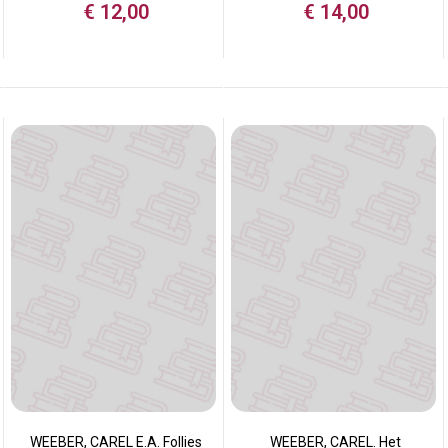
€
12,00
€
14,00
WEEBER, CAREL E.A. Follies
WEEBER, CAREL. Het