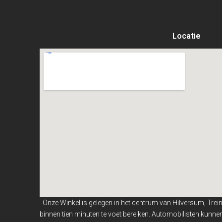
Locatie
Onze Winkel is gelegen in het centrum van Hilversum, Trei
binnen
tien minuten te voet bereiken. Automobilisten kunn