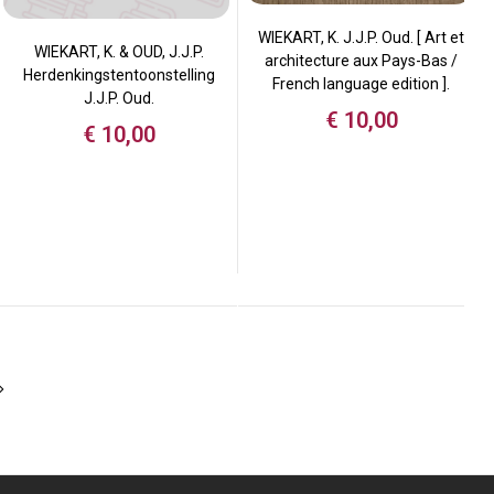
WIEKART, K. J.J.P. Oud. [ Art et
WIEKART, K. & OUD, J.J.P.
architecture aux Pays-Bas /
Herdenkingstentoonstelling
French language edition ].
J.J.P. Oud.
€
10,00
€
10,00