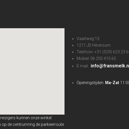
Vaartweg 13
1211 JD Hilversum
Telefoon: +31 (0)35 623 23 6
Mobiel: 06 250 410 65
info@fransmelk.n
E-mail:
Openingstijden:
Ma-Zat
11:00
nreizigers kunnen onze winkel
en op de centrumring de parkeerroute