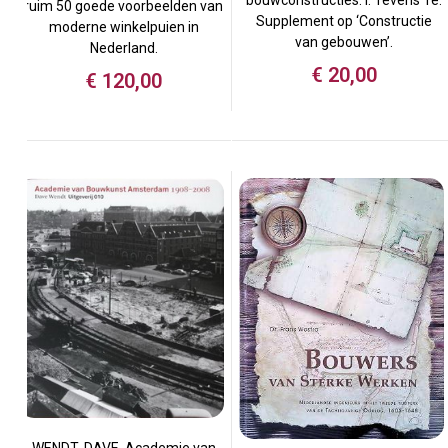
ruim 50 goede voorbeelden van
Supplement op ‘Constructie
moderne winkelpuien in
van gebouwen’.
Nederland.
€
20,00
€
120,00