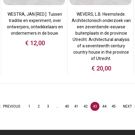
WESTRA, JAN [RED.]. Tussen
WEVERS, L.B. Heemstede.
traditie en experiment, over
Architectonisch onderzoek van
ontwerpers, ontwikkelaars en
een zeventiende-eeuwse
ondernemers in de bouw.
buitenplaats in de provincie
Utrecht. Architectural analysis
€
12,00
of a seventeenth century
country house in the province
of Utrecht.
€
20,00
PREVIOUS
1
2
3
…
40
41
42
43
44
45
NEXT