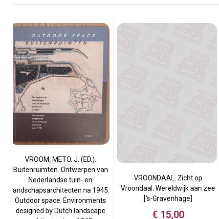
VROOM, METO. J. (ED.).
Buitenruimten. Ontwerpen van
VROONDAAL. Zicht op
Nederlandse tuin- en
Vroondaal. Wereldwijk aan zee
landschapsarchitecten na 1945.
[‘s-Gravenhage]
Outdoor space. Environments
designed by Dutch landscape
€
15,00