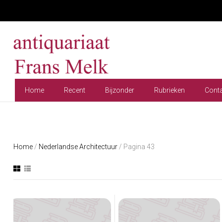
Home
Recent
Bijzonder
Rubrieken
Cont
Home
/
Nederlandse Architectuur
/ Pagina 43