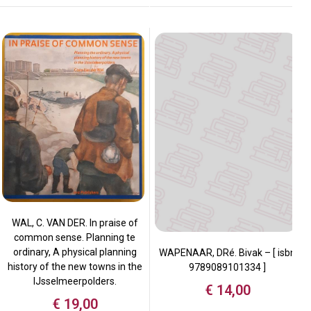
WAL, C. VAN DER. In praise of
common sense. Planning te
ordinary, A physical planning
WAPENAAR, DRé. Bivak – [ isbn
history of the new towns in the
9789089101334 ]
IJsselmeerpolders.
€
14,00
€
19,00