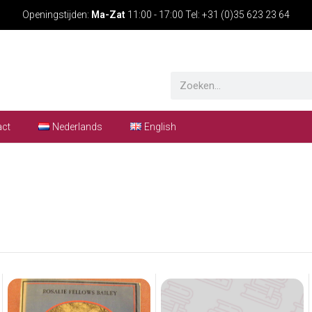
Openingstijden:
Ma-Zat
11:00 - 17:00 Tel: +31 (0)35 623 23 64
act
Nederlands
English