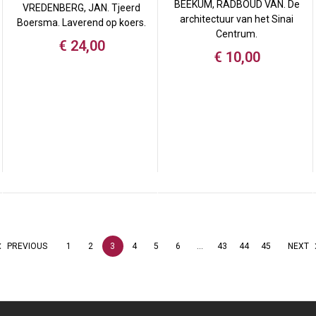
BEEKUM, RADBOUD VAN. De
VREDENBERG, JAN. Tjeerd
architectuur van het Sinai
Boersma. Laverend op koers.
Centrum.
€
24,00
€
10,00
PREVIOUS
1
2
3
4
5
6
…
43
44
45
NEXT