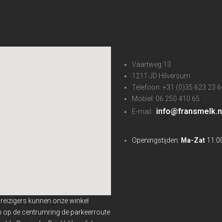
Vaartweg 13
1211 JD Hilversum
Telefoon: +31 (0)35 623 23 6
Mobiel: 06 250 410 65
info@fransmelk.n
E-mail:
Openingstijden:
Ma-Zat
11:00
nreizigers kunnen onze winkel
en op de centrumring de parkeerroute