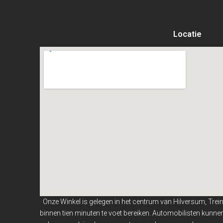
Locatie
Onze Winkel is gelegen in het centrum van Hilversum, Trei
binnen
tien minuten te voet bereiken. Automobilisten kunn