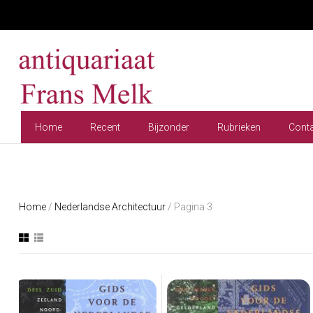
Home
Recent
Bijzonder
Rubrieken
Cont
Home
/
Nederlandse Architectuur
/ Pagina 3