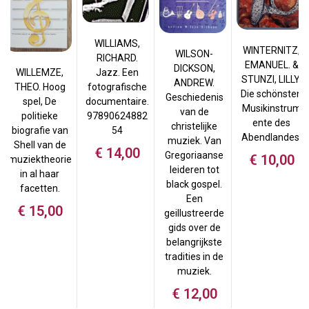
WILLIAMS,
WINTERNITZ,
WILSON-
RICHARD.
EMANUEL. &
DICKSON,
Jazz. Een
WILLEMZE,
STUNZI, LILLY.
ANDREW.
fotografische
THEO. Hoog
Die schönsten
Geschiedenis
documentaire.
spel, De
Musikinstrum
van de
97890624882
politieke
ente des
christelijke
54
biografie van
Abendlandes.
muziek. Van
Shell van de
€
14,00
Gregoriaanse
€
10,00
muziektheorie
leideren tot
in al haar
black gospel.
facetten.
Een
€
15,00
geillustreerde
gids over de
belangrijkste
tradities in de
muziek.
€
12,00