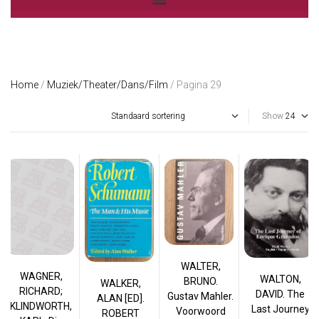
Home
/
Muziek/Theater/Dans/Film
/ Pagina 29
Show
WALTER,
WAGNER,
WALTON,
BRUNO.
WALKER,
RICHARD;
DAVID. The
Gustav Mahler.
ALAN [ED].
KLINDWORTH,
Last Journey
Voorwoord
ROBERT