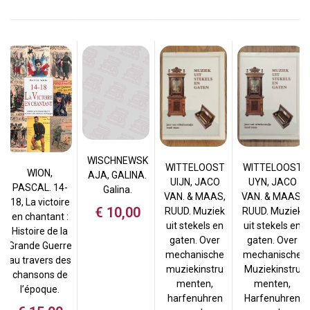
WISCHNEWSK
WITTELOOST
WITTELOOST
WION,
AJA, GALINA.
UIJN, JACO
UYN, JACO
PASCAL. 14-
Galina.
VAN. & MAAS,
VAN. & MAAS,
18, La victoire
€
10,00
RUUD. Muziek
RUUD. Muziek
en chantant :
uit stekels en
uit stekels en
Histoire de la
gaten. Over
gaten. Over
Grande Guerre
mechanische
mechanische
au travers des
muziekinstru
Muziekinstru
chansons de
menten,
menten,
l’époque.
harfenuhren
Harfenuhren