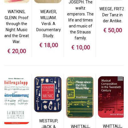
JOSEPH. The
waltz
WEEGE, FRITZ.
WATKINS,
WEAVER,
emperors. The
Der Tanz in
GLENN. Proof
WILLIAM.
life and times
der Antike.
through the
Verdi. A
and music of
€
50,00
Night: Music
Documentary
the Strauss
and the Great
Study.
family.
War.
€
18,00
€
10,00
€
20,00
WESTRUP,
WHITTALL,
WHITTALL,
JACK. &