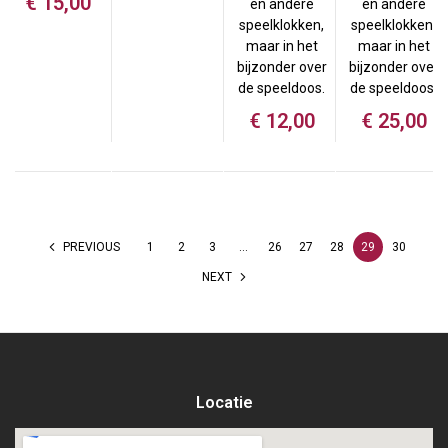
€
15,00
en andere
en andere
speelklokken,
speelklokken,
maar in het
maar in het
bijzonder over
bijzonder over
de speeldoos.
de speeldoos.
€
12,00
€
25,00
PREVIOUS
1
2
3
…
26
27
28
29
30
NEXT
Locatie