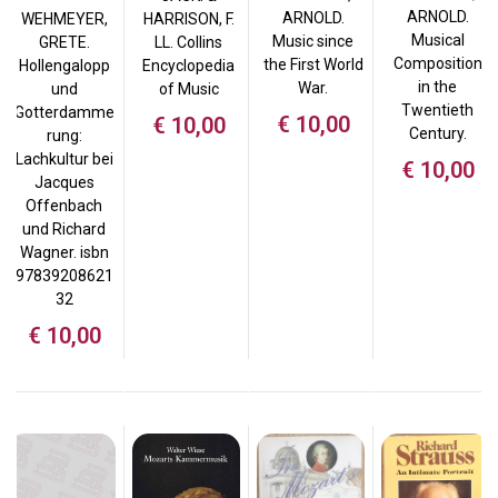
ARNOLD.
ARNOLD.
HARRISON, F.
WEHMEYER,
Musical
Music since
LL. Collins
GRETE.
Composition
the First World
Encyclopedia
Hollengalopp
in the
War.
of Music
und
Twentieth
Gotterdamme
€
10,00
€
10,00
Century.
rung:
Lachkultur bei
€
10,00
Jacques
Offenbach
und Richard
Wagner. isbn
97839208621
32
€
10,00