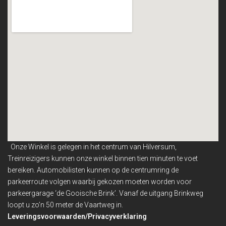
Onze Winkel is gelegen in het centrum van Hilversum,
Treinreizigers kunnen onze winkel binnen
tien minuten te voet
bereiken. Automobilisten kunnen op de centrumring de
parkeerroute volgen waarbij gekozen moeten worden voor
parkeergarage ‘de Gooische Brink’. Vanaf de uitgang Brinkweg
loopt u zo’n 50 meter de Vaartweg in.
Leveringsvoorwaarden/Privacyverklaring