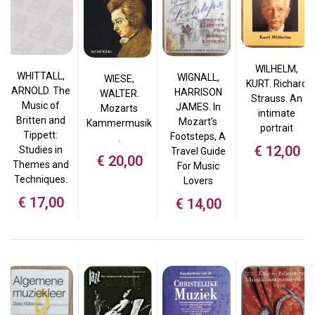
WILHELM,
WHITTALL,
WIGNALL,
WIESE,
KURT. Richard
ARNOLD. The
HARRISON
WALTER.
Strauss. An
Music of
JAMES. In
Mozarts
intimate
Britten and
Mozart’s
Kammermusik
portrait
Tippett:
Footsteps, A
.
€
12,00
Studies in
Travel Guide
€
20,00
Themes and
For Music
Techniques.
Lovers
€
17,00
€
14,00