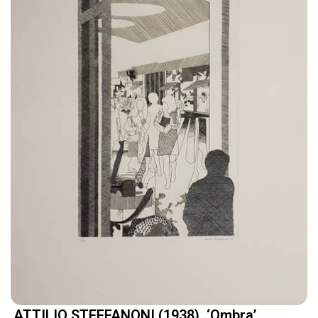
ATTILIO STEFFANONI (1938). ‘Ombra’.