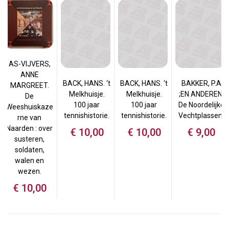
AS-VIJVERS,
ANNE
BACK, HANS. ‘t
BACK, HANS. ‘t
BAKKER, P.A
MARGREET.
Melkhuisje.
Melkhuisje.
;EN ANDEREN.
De
100 jaar
100 jaar
De Noordelijke
Weeshuiskaze
tennishistorie.
tennishistorie.
Vechtplassen.
rne van
Naarden : over
€
10,00
€
10,00
€
9,00
susteren,
soldaten,
walen en
wezen.
€
10,00