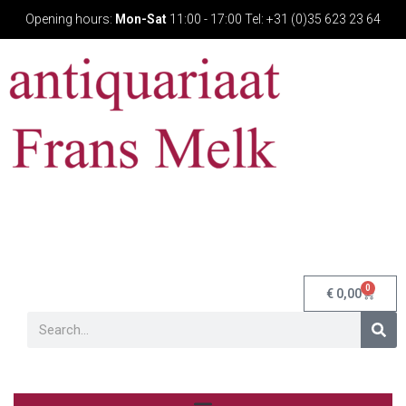
Opening hours:
Mon-Sat
11:00 - 17:00 Tel: +31 (0)35 623 23 64
0
€
0,00