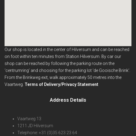
Our shop is located in the center of Hilversum and can be reached
on foot within ten minutes from Station Hilversum.
By car our
shop can be reached by following the parking route on the
‘centrumring’ and choosing for the parking lot ‘de Gooische Brink’.
From the Brinkweg exit, walk approximately 50 metres into the
Vaartweg.
Terms of Delivery/Privacy Statement
Address Details
Vaartweg 13
1211 JD Hilversum
Telephone: +31 (0)35 623 23 64