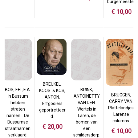
burgemeester
€
10,00
BREUKEL,
BOS, F.H. ;E.A.
BRINK,
KOOS. & KOS,
BRUGGEN,
In Bussum
ANTOINETTY
ANTON.
CARRY VAN.
hebben
VAN DEN.
Erfgooiers
Plattelandjes.
straten
Wortels in
geportretteer
Larense
namen… De
Laren, de
d.
columns.
Bussumse
bomen van
€
20,00
straatnamen
een
€
10,00
verklaard.
schildersdorp.