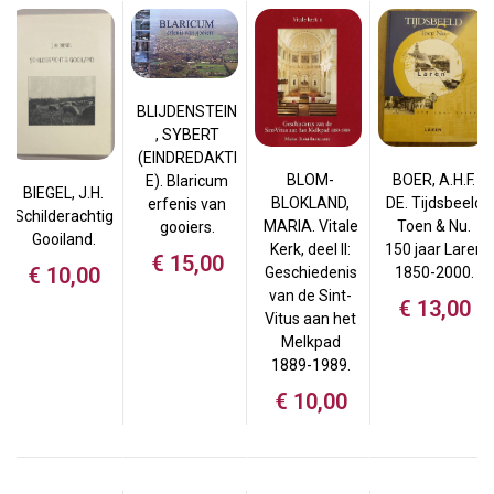
BLIJDENSTEIN
, SYBERT
(EINDREDAKTI
BOER, A.H.F.
BLOM-
E). Blaricum
BIEGEL, J.H.
DE. Tijdsbeeld
BLOKLAND,
erfenis van
Schilderachtig
Toen & Nu.
MARIA. Vitale
gooiers.
Gooiland.
150 jaar Laren
Kerk, deel II:
€
15,00
€
10,00
1850-2000.
Geschiedenis
van de Sint-
€
13,00
Vitus aan het
Melkpad
1889-1989.
€
10,00