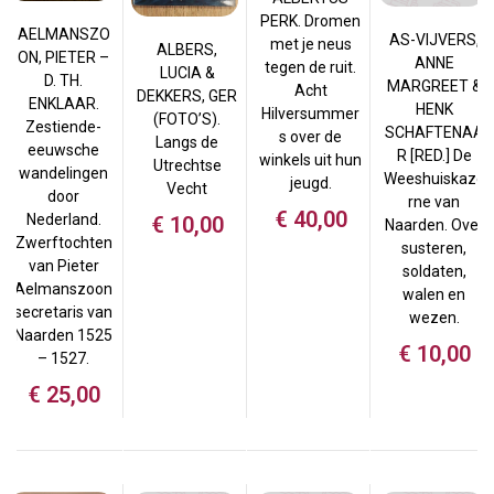
PERK. Dromen
AELMANSZO
AS-VIJVERS,
met je neus
ALBERS,
ON, PIETER –
ANNE
tegen de ruit.
LUCIA &
D. TH.
MARGREET &
Acht
DEKKERS, GER
ENKLAAR.
HENK
Hilversummer
(FOTO’S).
Zestiende-
SCHAFTENAA
s over de
Langs de
eeuwsche
R [RED.] De
winkels uit hun
Utrechtse
wandelingen
Weeshuiskaze
jeugd.
Vecht
door
rne van
€
40,00
Nederland.
€
10,00
Naarden. Over
Zwerftochten
susteren,
van Pieter
soldaten,
Aelmanszoon
walen en
secretaris van
wezen.
Naarden 1525
€
10,00
– 1527.
€
25,00