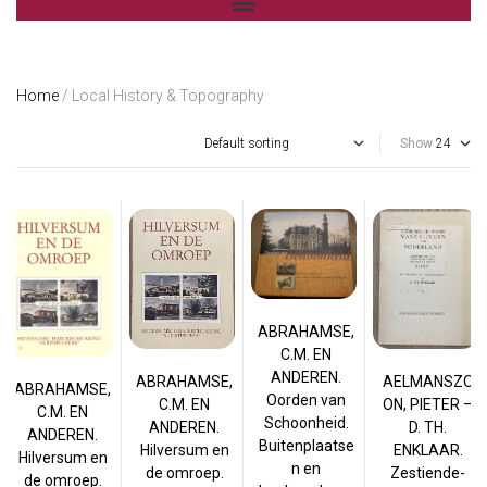
Home
/ Local History & Topography
Show
ABRAHAMSE,
C.M. EN
ANDEREN.
ABRAHAMSE,
AELMANSZO
ABRAHAMSE,
Oorden van
C.M. EN
ON, PIETER –
C.M. EN
Schoonheid.
ANDEREN.
D. TH.
ANDEREN.
Buitenplaatse
Hilversum en
ENKLAAR.
Hilversum en
n en
de omroep.
Zestiende-
de omroep.