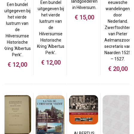
landgoederen
Een bundel
eeuwsche
Een bundel
in Hilversum.
uitgegeven bij
wandelingen
uitgegeven bij
het vierde
door
€
15,00
het vierde
lustrum van
Nederland.
lustrum van
de
Zwerftochten
de
Hilversumse
van Pieter
Hilversumse
Historische
Aelmanszoon
Historische
Kring ‘Albertus
secretaris van
Kring ‘Albertus
Perk’.
Naarden 1525
Perk’.
– 1527.
€
12,00
€
12,00
€
20,00
ALBERTUS