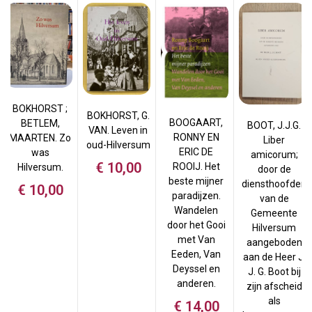
BOKHORST ;
BOKHORST, G.
BOOGAART,
BETLEM,
BOOT, J.J.G.
VAN. Leven in
RONNY EN
MAARTEN. Zo
Liber
oud-Hilversum
ERIC DE
was
amicorum;
€
10,00
ROOIJ. Het
Hilversum.
door de
beste mijner
diensthoofden
€
10,00
paradijzen.
van de
Wandelen
Gemeente
door het Gooi
Hilversum
met Van
aangeboden
Eeden, Van
aan de Heer J.
Deyssel en
J. G. Boot bij
anderen.
zijn afscheid
als
€
14,00