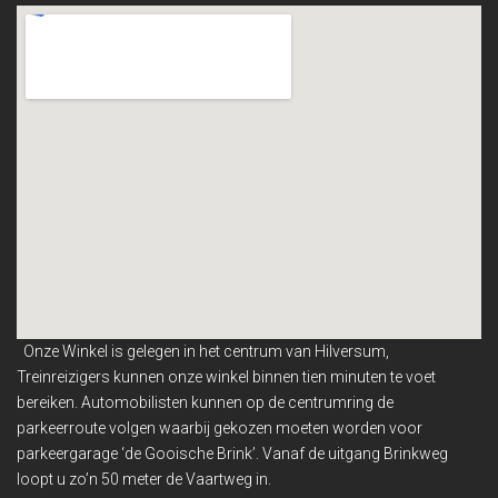
Onze Winkel is gelegen in het centrum van Hilversum,
Treinreizigers kunnen onze winkel binnen
tien minuten te voet
bereiken. Automobilisten kunnen op de centrumring de
parkeerroute volgen waarbij gekozen moeten worden voor
parkeergarage ‘de Gooische Brink’. Vanaf de uitgang Brinkweg
loopt u zo’n 50 meter de Vaartweg in.