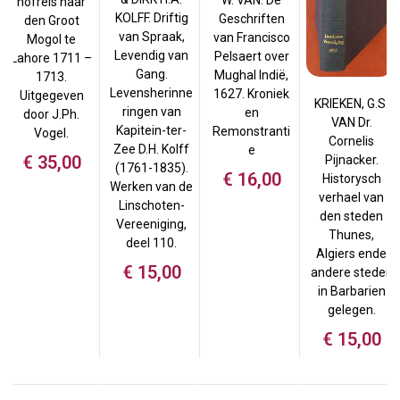
W. VAN. De
hofreis naar
KOLFF. Driftig
Geschriften
den Groot
van Spraak,
van Francisco
Mogol te
Levendig van
Pelsaert over
Lahore 1711 –
Gang.
Mughal Indië,
1713.
Levensherinne
1627. Kroniek
Uitgegeven
KRIEKEN, G.S.
ringen van
en
door J.Ph.
VAN Dr.
Kapitein-ter-
Remonstranti
Vogel.
Cornelis
Zee D.H. Kolff
e
€
35,00
Pijnacker.
(1761-1835).
€
16,00
Historysch
Werken van de
verhael van
Linschoten-
den steden
Vereeniging,
Thunes,
deel 110.
Algiers ende
€
15,00
andere steden
in Barbarien
gelegen.
€
15,00