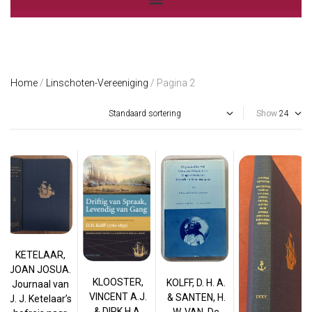
Home
/
Linschoten-Vereeniging
/ Pagina 2
Show
KETELAAR,
JOAN JOSUA.
KLOOSTER,
KOLFF, D. H. A.
Journaal van
VINCENT A.J.
& SANTEN, H.
J. J. Ketelaar’s
& DIRK H.A.