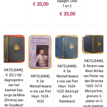
bijlagen. Deel
€
20,00
1 en 2.
€
35,00
RATELBAND,
K. Reizen naar
RATELBAND,
RATELBAND,
West-Afrika
K. De
K. (ED.) Vijf
van Pieter van
RATELBAND,
Westafrikaans
dagregisters
den Broecke
K. De
e reis van Piet
van het
1605-1614.
Westafrikaans
Heyn. 1624-
kasteel Sao
Met portret,
e reis van Piet
1625. Bezorgd
Jorge da Mina
gravure, 6
Heyn. 1624-
door K.
(Elmina) aan
platen en 5
1625.
Ratelband.
de Goudkust
route-kaarten.