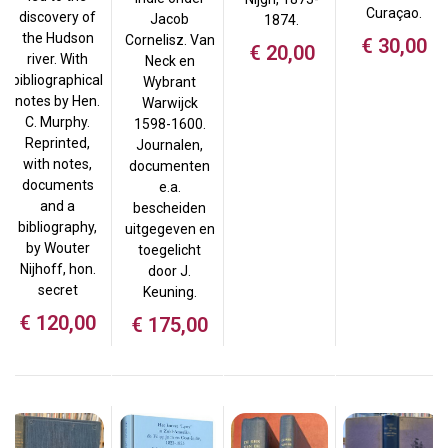
Curaçao.
discovery of
Jacob
1874.
the Hudson
Cornelisz. Van
€
30,00
€
20,00
river. With
Neck en
bibliographical
Wybrant
notes by Hen.
Warwijck
C. Murphy.
1598-1600.
Reprinted,
Journalen,
with notes,
documenten
documents
e.a.
and a
bescheiden
bibliography,
uitgegeven en
by Wouter
toegelicht
Nijhoff, hon.
door J.
secret
Keuning.
€
120,00
€
175,00