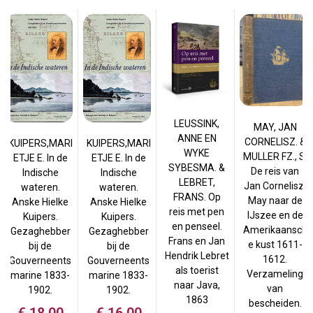
LEUSSINK,
MAY, JAN
ANNE EN
CORNELISZ. &
KUIPERS,MARI
KUIPERS,MARI
WYKE
MULLER FZ., S.
ETJE E. In de
ETJE E. In de
SYBESMA. &
De reis van
Indische
Indische
LEBRET,
Jan Cornelisz.
wateren.
wateren.
FRANS. Op
May naar de
Anske Hielke
Anske Hielke
reis met pen
IJszee en de
Kuipers.
Kuipers.
en penseel.
Amerikaansch
Gezaghebber
Gezaghebber
Frans en Jan
e kust 1611-
bij de
bij de
Hendrik Lebret
1612.
Gouverneents
Gouverneents
als toerist
Verzameling
marine 1833-
marine 1833-
naar Java,
van
1902.
1902.
1863
bescheiden.
€
16,00
€
18,00