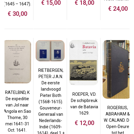
€
15,00
€
18,00
(1645 – 1647).
€
24,00
€
30,00
RIETBERGEN,
PETER J.A.N.
De eerste
landvoogd
RATELBND, K
ROEPER, V.D.
Pieter Both
De expeditie
De schipbreuk
(1568-1615).
van Jol naar
van de Batavia
ROGERIUS,
Gouveneur-
Angola en Sao
1629.
ABRAHAM &
Generaal van
Thome, 30
W. CALAND. De
Nederlands-
€
12,00
mei 1641-31
Open-Deure
Indië (1609-
Oct. 1641.
tot het
1614). deel 1 +