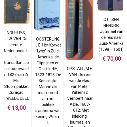
OTTSEN,
HENDRIK.
Journael van
NOUHUYS,
de reis naar
J.W. VAN. De
OOSTERLING,
Zuid-Amerika
eerste
J.E. Het Korvet
(1598 – 1601).
Nederlandsch
‘Lynx’ in Zuid-
e
Amerika, de
€
70,00
transatlantisc
Filippijnen en
OPSTALL, M.E.
he stoomvaart
Oost-Indië,
VAN. De reis
in 1827 van Zr.
1823-1825. De
van de vloot
Ms.
Koninklijke
van Pieter
Stoompakket
Marine als
Willemsz
Curaçao.
instrument
Verhoeff naar
TWEEDE DEEL
van het
Azie, 1607-
politiek
€
13,00
1612. Met
systhema van
inleiding,
koning Willem
journaal en
I.