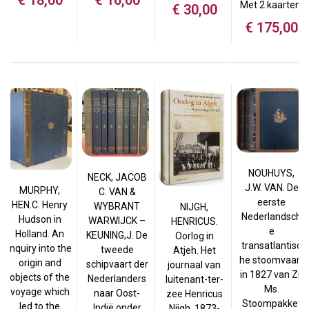
Met 2 kaarten.
€
30,00
€
175,00
NOUHUYS,
NECK, JACOB
J.W. VAN. De
MURPHY,
C. VAN &
eerste
HEN.C. Henry
WYBRANT
NIJGH,
Nederlandsch
Hudson in
WARWIJCK –
HENRICUS.
e
Holland. An
KEUNING,J. De
Oorlog in
transatlantisc
inquiry into the
tweede
Atjeh. Het
he stoomvaart
origin and
schipvaart der
journaal van
in 1827 van Zr.
objects of the
Nederlanders
luitenant-ter-
Ms.
voyage which
naar Oost-
zee Henricus
Stoompakket
led to the
Indië onder
Nijgh, 1873-