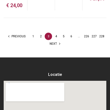
€
24,00
PREVIOUS
1
2
3
4
5
6
…
226
227
228
NEXT
Locatie