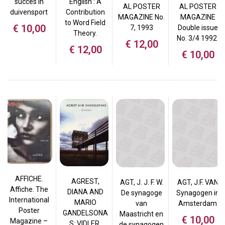
succes in
English : A
AL POSTER
AL POSTER
duivensport
Contribution
MAGAZINE No.
MAGAZINE
to Word Field
€
10,00
7, 1993
Double issue
Theory.
No. 3/4 1992.
€
12,00
€
12,00
€
10,00
AFFICHE.
AGREST,
AGT, J. J. F. W.
AGT, J.F. VAN
Affiche. The
DIANA AND
De synagoge
Synagogen in
International
MARIO
van
Amsterdam
Poster
GANDELSONA
Maastricht en
€
10,00
Magazine –
S: VIDLER,
de synagogen