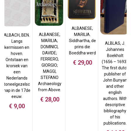
ALBANESE,
ALBANESE,
MARILIA.
ALBACH, BEN.
MARILIA;
Siddhartha, de
Langs
ALBLAS, J.
DOMINICI,
prins die
kermissen en
Johannes
DAVIDE;
Boeddha werd
hoven.
Boekholt
FERRERO,
Ontstaan en
€
29,00
(1656 – 1693).
GIORGIO;
kroniek van
The first dutch
MAGGI,
een
publisher of
STEFANO
Nederlands
John Bunyan
Archaeology
toneelgezelsc
and other
from Above.
hap in de 17de
english
eeuw.
€
28,00
authors. With
descriptive
€
9,00
bibliography
of his
publications.