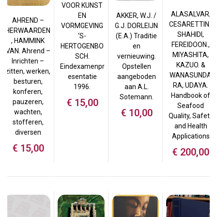
VOOR KUNST
ALASALVAR,
AKKER, W.J. /
EN
AHREND –
CESARETTIN.,
G.J. DORLEIJN
VORMGEVING
HERWAARDEN
SHAHIDI,
(E.A.) Traditie
‘S-
, HAMMINK
FEREIDOON.,
en
HERTOGENBO
VAN. Ahrend –
MIYASHITA,
vernieuwing.
SCH.
Inrichten –
KAZUO. &
Opstellen
Eindexamenpr
zitten, werken,
WANASUNDA
aangeboden
esentatie
besturen,
RA, UDAYA.
aan A.L.
1996.
konferen,
Handbook of
Sotemann.
€
15,00
pauzeren,
Seafood
€
10,00
wachten,
Quality, Safety
stofferen,
and Health
diversen
Applications
€
15,00
€
200,00