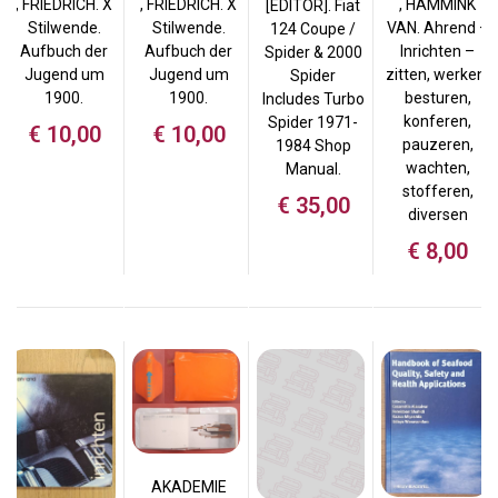
, FRIEDRICH. X
, FRIEDRICH. X
, HAMMINK
[EDITOR]. Fiat
Stilwende.
Stilwende.
VAN. Ahrend –
124 Coupe /
Aufbuch der
Aufbuch der
Inrichten –
Spider & 2000
Jugend um
Jugend um
zitten, werken,
Spider
1900.
1900.
besturen,
Includes Turbo
konferen,
Spider 1971-
€
10,00
€
10,00
pauzeren,
1984 Shop
wachten,
Manual.
stofferen,
€
35,00
diversen
€
8,00
AKADEMIE