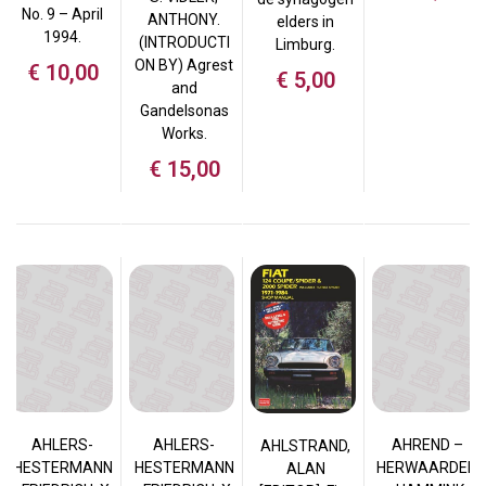
No. 9 – April
ANTHONY.
elders in
1994.
(INTRODUCTI
Limburg.
ON BY) Agrest
€
10,00
€
5,00
and
Gandelsonas
Works.
€
15,00
AHLERS-
AHLERS-
AHREND –
AHLSTRAND,
HESTERMANN
HESTERMANN
HERWAARDEN
ALAN