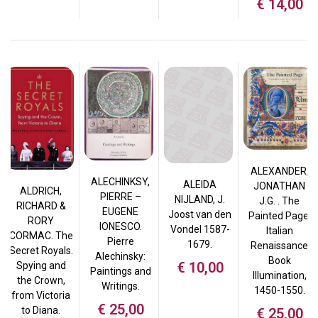
€
14,00
ALEXANDER,
ALECHINKSY,
ALEIDA
JONATHAN
ALDRICH,
PIERRE –
NIJLAND, J.
J.G. . The
RICHARD &
EUGENE
Joost van den
Painted Page.
RORY
IONESCO.
Vondel 1587-
Italian
CORMAC. The
Pierre
1679.
Renaissance
Secret Royals.
Alechinsky:
Book
€
10,00
Spying and
Paintings and
Illumination,
the Crown,
Writings.
1450-1550.
from Victoria
€
25,00
to Diana.
€
25,00