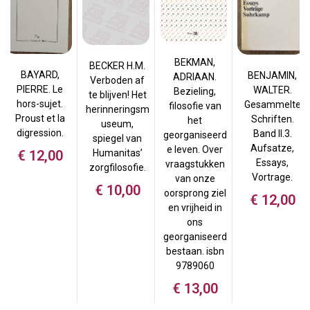
BEKMAN,
BECKER H.M.
BAYARD,
BENJAMIN,
ADRIAAN.
Verboden af
PIERRE. Le
WALTER.
Bezieling,
te blijven! Het
hors-sujet.
Gesammelte
filosofie van
herinneringsm
Proust et la
Schriften.
het
useum,
digression.
Band II.3.
georganiseerd
spiegel van
Aufsatze,
e leven. Over
Humanitas’
€
12,00
Essays,
vraagstukken
zorgfilosofie.
Vortrage.
van onze
€
10,00
oorsprong ziel
€
12,00
en vrijheid in
ons
georganiseerd
bestaan. isbn
9789060
€
13,00