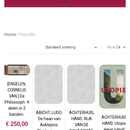
Home
/ Filosofie
Show
[ENGELEN,
CORNELIS
VAN.] De
Philosooph. 4
delen in 2
ABICHT, LUDO.
ACHTERHUIS,
banden.
ACHTERHUIS,
De haan van
HANS. RIJK
€
250,00
HANS. Utopie
Asklepios.
VAN DE
Havo vanaf