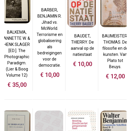
BARBER,
BENJAMIN R.
Jihad vs.
McWorld.
BALKEMA,
Terrorisme en
BAUDET,
BAUMEISTER,
ANNETTE W. &
globalisering
THIERRY. De
THOMAS. De
HENK SLAGER
als
aanval op de
filosofie en de
[ED.]. The
bedreigingen
natiestaat
kunsten. Van
Photographic
voor de
Plato tot
Paradigm.
€
10,00
democratie.
Beuys.
(Lier & Boog
€
10,00
Volume 12)
€
12,00
€
35,00