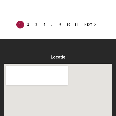
1
2
3
4
…
9
10
11
NEXT
Locatie