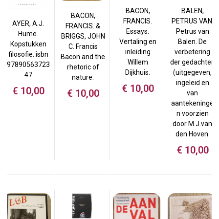
BACON,
BALEN,
BACON,
FRANCIS.
PETRUS VAN.
AYER, A.J.
FRANCIS. &
Essays.
Petrus van
Hume.
BRIGGS, JOHN
Vertaling en
Balen. De
Kopstukken
C. Francis
inleiding
verbetering
filosofie. isbn
Bacon and the
Willem
der gedachten
97890563723
rhetoric of
Dijkhuis.
(uitgegeven,
47
nature.
ingeleid en
€
10,00
€
10,00
€
10,00
van
aantekeninge
n voorzien
door M.J.van
den Hoven.
€
10,00