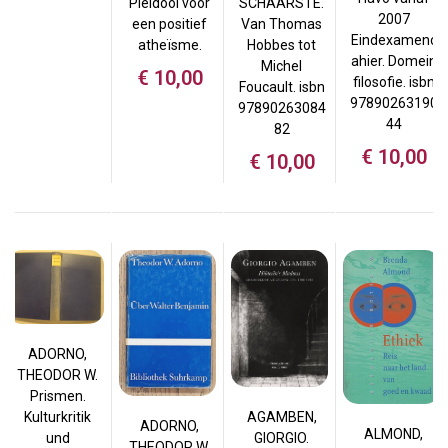
Pleidooi voor
SCHAARSTE.
2007
een positief
Van Thomas
Eindexamenc
atheïsme.
Hobbes tot
ahier. Domein
Michel
€
10,00
filosofie. isbn
Foucault. isbn
97890263190
97890263084
44
82
€
10,00
€
10,00
ADORNO,
THEODOR W.
Prismen.
Kulturkritik
AGAMBEN,
ADORNO,
ALMOND,
und
GIORGIO.
THEODOR W.