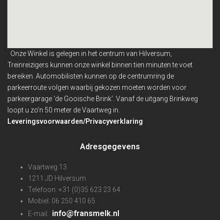
Onze Winkel is gelegen in het centrum van Hilversum,
Treinreizigers kunnen onze winkel binnen
tien minuten te voet
bereiken. Automobilisten kunnen op de centrumring de
parkeerroute volgen waarbij gekozen moeten worden voor
parkeergarage ‘de Gooische Brink’. Vanaf de uitgang Brinkweg
loopt u zo’n 50 meter de Vaartweg in.
Leveringsvoorwaarden/Privacyverklaring
Adresgegevens
Vaartweg 13
1211 JD Hilversum
Telefoon: +31 (0)35 623 23 64
Mobiel: 06 250 410 65
info@fransmelk.nl
E-mail: