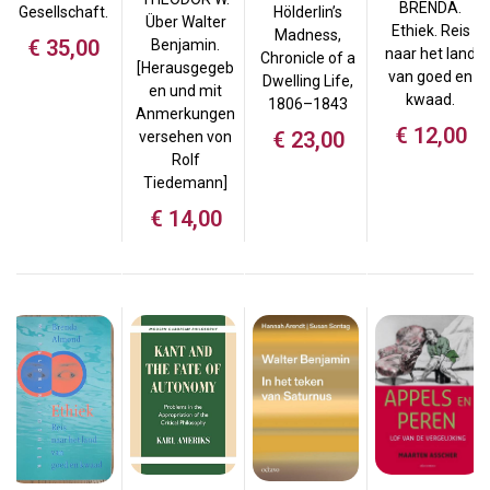
BRENDA.
Gesellschaft.
Hölderlin’s
Über Walter
Ethiek. Reis
Madness,
€
35,00
Benjamin.
naar het land
Chronicle of a
[Herausgegeb
van goed en
Dwelling Life,
en und mit
kwaad.
1806–1843
Anmerkungen
€
12,00
€
23,00
versehen von
Rolf
Tiedemann]
€
14,00