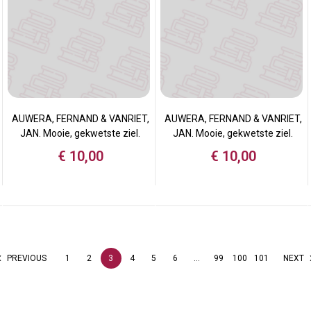
AUWERA, FERNAND & VANRIET,
AUWERA, FERNAND & VANRIET,
JAN. Mooie, gekwetste ziel.
JAN. Mooie, gekwetste ziel.
€
10,00
€
10,00
PREVIOUS
1
2
3
4
5
6
…
99
100
101
NEXT