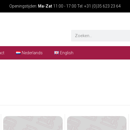
Openingstijden:
Ma-Zat
11:00 - 17:00 Tel: +31 (0)35 623 23 64
act
Nederlands
English