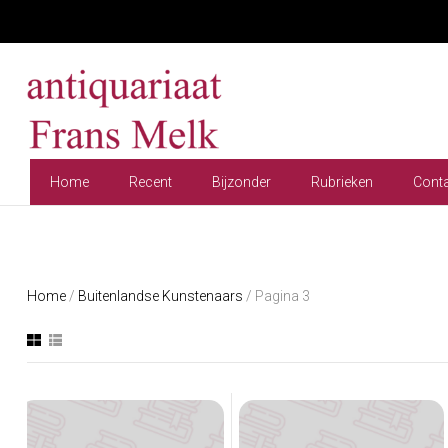
Home
Recent
Bijzonder
Rubrieken
Cont
Home
/
Buitenlandse Kunstenaars
/ Pagina 3