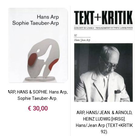
ARP, HANS & SOPHIE. Hans Arp,
Sophie Taeuber-Arp.
€
30,00
ARP, HANS/JEAN. & ARNOLD,
HEINZ LUDWIG:[HRSG].
Hans/Jean Arp (TEXT+KRITIK
92).