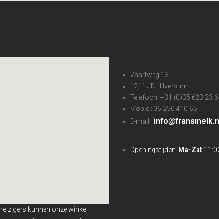
Vaartweg 13
1211 JD Hilversum
Telefoon: +31 (0)35 623 23 6
Mobiel: 06 250 410 65
info@fransmelk.n
E-mail:
Openingstijden:
Ma-Zat
11:00
nreizigers kunnen onze winkel