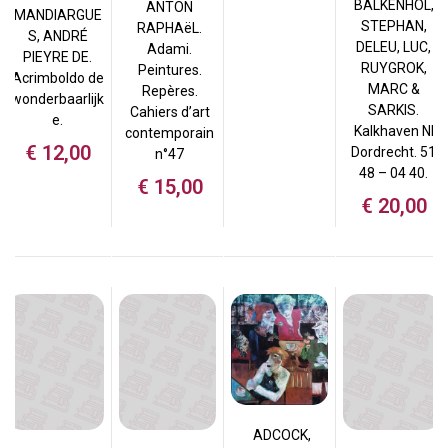
BALKENHOL,
ANTON
MANDIARGUE
STEPHAN,
RAPHAëL.
S, ANDRÉ
DELEU, LUC,
Adami.
PIEYRE DE.
RUYGROK,
Peintures.
Acrimboldo de
MARC &
Repères.
wonderbaarlijk
SARKIS.
Cahiers d’art
e.
Kalkhaven Nl
contemporain
€
12,00
Dordrecht. 51
n°47
48 – 04 40.
€
15,00
€
20,00
ADCOCK,