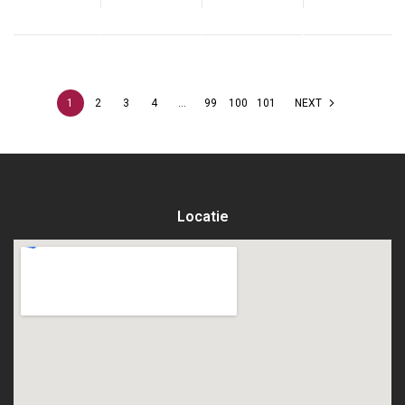
1
2
3
4
…
99
100
101
NEXT
Locatie