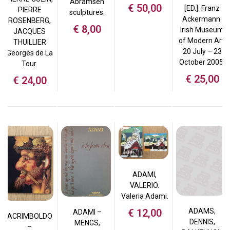
Abramsen
€
50,00
[ED.]. Franz
PIERRE
sculptures.
Ackermann.
ROSENBERG,
€
8,00
Irish Museum
JACQUES
of Modern Art.
THUILLIER
20 July – 23
Georges de La
October 2005.
Tour.
€
25,00
€
24,00
ADAMI,
VALERIO.
Valeria Adami.
€
12,00
ADAMS,
ADAMI –
ACRIMBOLDO
DENNIS,
MENGS,
–