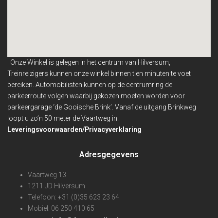
Onze Winkel is gelegen in het centrum van Hilversum,
Treinreizigers kunnen onze winkel binnen
tien minuten te voet
bereiken. Automobilisten kunnen op de centrumring de
parkeerroute volgen waarbij gekozen moeten worden voor
parkeergarage ‘de Gooische Brink’. Vanaf de uitgang Brinkweg
loopt u zo’n 50 meter de Vaartweg in.
Leveringsvoorwaarden/Privacyverklaring
Adresgegevens
Vaartweg 13
1211 JD Hilversum
Telefoon: +31 (0)35 623 23 64
Mobiel: 06 250 410 65