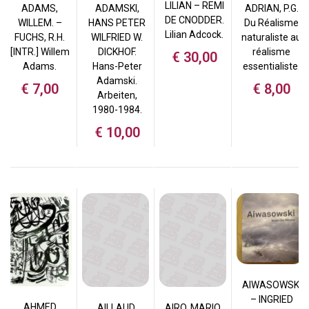
LILIAN – REMI
ADAMS,
ADAMSKI,
ADRIAN, P.G.
DE CNODDER.
WILLEM. –
HANS PETER
Du Réalisme
Lilian Adcock.
FUCHS, R.H.
WILFRIED W.
naturaliste au
[INTR.] Willem
DICKHOF.
réalisme
€
30,00
Adams.
Hans-Peter
essentialiste.
Adamski.
€
7,00
€
8,00
Arbeiten,
1980-1984.
€
10,00
AIWASOWSKI
– INGRIED
AHMED
AILLAUD,
AIRO, MARIO.,