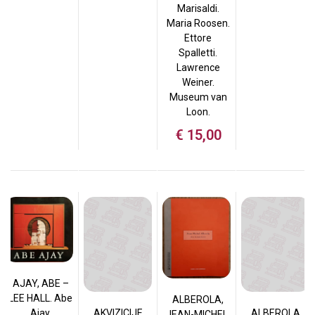
Marisaldi.
Maria Roosen.
Ettore
Spalletti.
Lawrence
Weiner.
Museum van
Loon.
€
15,00
AJAY, ABE –
LEE HALL. Abe
ALBEROLA,
Ajay.
AKVIZICIJE.
ALBEROLA,
JEAN-MICHEL.