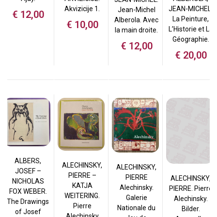
Akvizicije 1.
JEAN-MICHEL.
Jean-Michel
€
12,00
La Peinture,
Alberola. Avec
€
10,00
L’Historie et La
la main droite.
Géographie.
€
12,00
€
20,00
ALBERS,
ALECHINSKY,
ALECHINSKY,
JOSEF –
PIERRE –
PIERRE
ALECHINSKY,
NICHOLAS
KATJA
Alechinsky.
PIERRE. Pierre
FOX WEBER.
WEITERING.
Galerie
Alechinsky.
The Drawings
Pierre
Nationale du
Bilder.
of Josef
Alechinsky