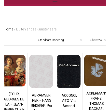
Home
/ Buitenlandse Kunstenaars
Show
ACKERMANN
[TOUR,
ABRAMSEN,
ACCONCI,
FRANZ;
GEORGES DE
PER – HANS
VITO. Vito
THOMAS
LA – JEAN-
REDEKER. Per
Acconci.
RACHAEL
PIERRE CUZIN,