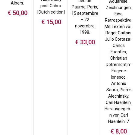
Jeu de
Aquarelle.
Albers.
post Cobra.
Paume, Paris,
Zeichnungen.
€
50,00
[Dutch edition]
15 septembre
Eine
– 22
Retrospektive.
€
15,00
novembre
Mit Texten von
1998.
Roger Caillois,
Julio Cortazar,
€
33,00
Carlos
Fuentes,
Christian
Dotremont,m
Eugene
Ionesco,
Antonio
Saura, Pierre
Alechinsky,
Carl Haenlein.
Herausgegebe
n von Carl
Haenlein. 7
€
8,00