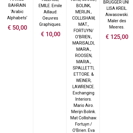
BRUGGER UND
BAHRAIN
EMILE. Emile
BOLINK,
LISA KREIL.
‘Arabic
Aillaud:
MERIJN.,
Aiwasowski.
Alphabets’
Oeuvres
COLLISHAW,
Maler des
Graphiques.
MAT.,
€
50,00
Meeres.
FORTUYN/
€
10,00
€
125,00
O’BRIEN.,
MARISALDI,
MARIA.,
ROOSEN,
MARIA.,
SPALLETTI,
ETTORE. &
WEINER,
LAWRENCE.
Exchanging
Interiors.
Mario Airo.
Merijn Bolink.
Mat Collishaw.
Fortuyn /
O’Brien. Eva